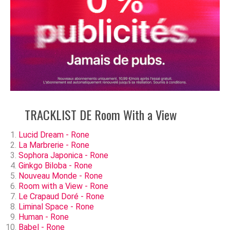
TRACKLIST DE Room With a View
Lucid Dream - Rone
La Marbrerie - Rone
Sophora Japonica - Rone
Ginkgo Biloba - Rone
Nouveau Monde - Rone
Room with a View - Rone
Le Crapaud Doré - Rone
Liminal Space - Rone
Human - Rone
Babel - Rone