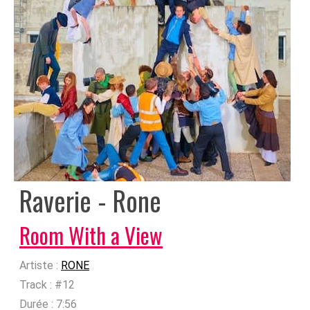
Raverie - Rone
Room With a View
Artiste :
RONE
Track :
#12
Durée :
7:56