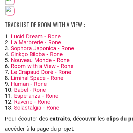
TRACKLIST DE ROOM WITH A VIEW :
1.
Lucid Dream - Rone
2.
La Marbrerie - Rone
3.
Sophora Japonica - Rone
4.
Ginkgo Biloba - Rone
5.
Nouveau Monde - Rone
6.
Room with a View - Rone
7.
Le Crapaud Doré - Rone
8.
Liminal Space - Rone
9.
Human - Rone
10.
Babel - Rone
11.
Esperanza - Rone
12.
Raverie - Rone
13.
Solastalgia - Rone
Pour écouter des
extraits
, découvrir les
clips du p
accéder à la page du projet: