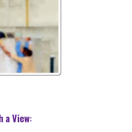
h a View
: