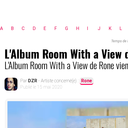
A
B
C
D
E
F
G
H
I
J
K
L
Temps de l
L'Album Room With a View de
L'Album Room With a View de Rone vient 
Par
DZR
- Artiste concerné(e) :
Rone
Publié le
15 mai 2020