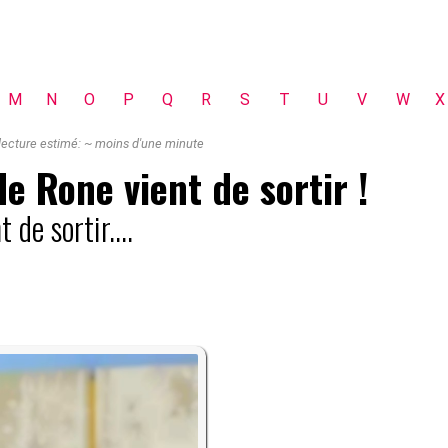
M
N
O
P
Q
R
S
T
U
V
W
X
ecture estimé:
~
moins d'une minute
 Rone vient de sortir !
de sortir....