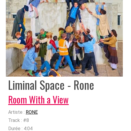
Liminal Space - Rone
Room With a View
Artiste :
RONE
Track :
#8
Durée :
4:04