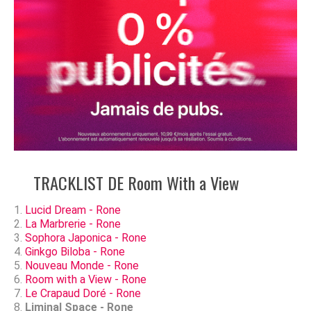
TRACKLIST DE Room With a View
Lucid Dream - Rone
La Marbrerie - Rone
Sophora Japonica - Rone
Ginkgo Biloba - Rone
Nouveau Monde - Rone
Room with a View - Rone
Le Crapaud Doré - Rone
Liminal Space - Rone