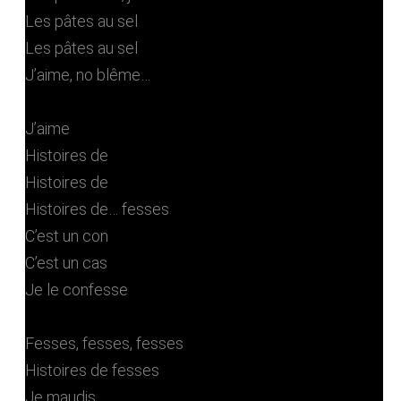
Les pâtes au sel
Les pâtes au sel
J’aime, no blême…
J’aime
Histoires de
Histoires de
Histoires de… fesses
C’est un con
C’est un cas
Je le confesse
Fesses, fesses, fesses
Histoires de fesses
Je maudis