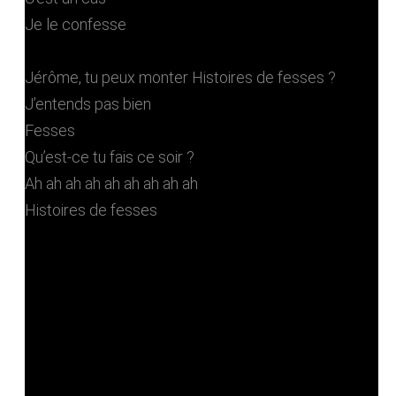
Je le confesse
Jérôme, tu peux monter Histoires de fesses ?
J’entends pas bien
Fesses
Qu’est-ce tu fais ce soir ?
Ah ah ah ah ah ah ah ah ah
Histoires de fesses