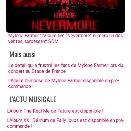
Mylène Farmer : l'album live “Nevermore” numéro un des
ventes, surpassant SDM
Mais aussi
Le détail qui a frustré les fans de Mylène Farmer lors du
concert au Stade de France
L’Album L'Emprise de Mylène Farmer disponible en pré-
commande !
L'ACTU MUSICALE
L'Album The Real Me de Future est disponible !
L'Album XX : Délirium de Fally Ipupa est disponible en pré-
commande !