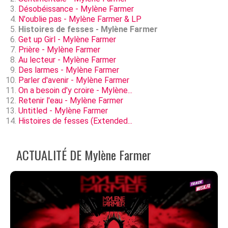
Désobéissance - Mylène Farmer
N'oublie pas - Mylène Farmer & LP
Histoires de fesses - Mylène Farmer
Get up Girl - Mylène Farmer
Prière - Mylène Farmer
Au lecteur - Mylène Farmer
Des larmes - Mylène Farmer
Parler d'avenir - Mylène Farmer
On a besoin d'y croire - Mylène...
Retenir l'eau - Mylène Farmer
Untitled - Mylène Farmer
Histoires de fesses (Extended...
ACTUALITÉ DE Mylène Farmer