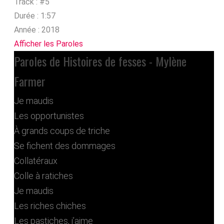
Track :
#5
Durée :
1:57
Année :
2018
Afficher les Paroles
Paroles de Histoires de fesses - Mylène
Farmer
Je maudis
Les opportunistes
À grands coups de triche
Se fichent des dommages
Collatéraux
Colle à ratiches
Je maudis
Les riches chiches
Les pastiches, j’aime