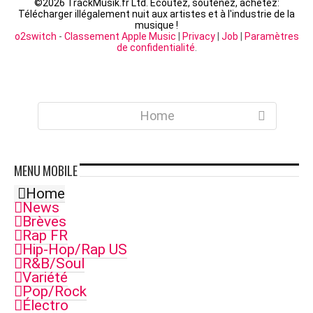
©
2026 TrackMusik.fr Ltd. Ecoutez, soutenez, achetez:
Télécharger illégalement nuit aux artistes et à l'industrie de la
musique !
o2switch
-
Classement Apple Music
|
Privacy
|
Job
|
Paramètres
de confidentialité
.
Home
MENU
MOBILE
Home
News
Brèves
Rap FR
Hip-Hop/Rap US
R&B/Soul
Variété
Pop/Rock
Électro