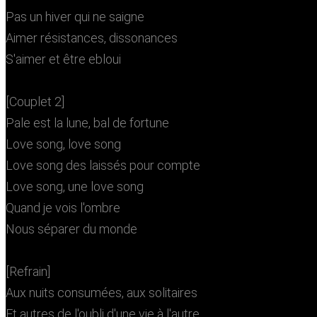
Pas un hiver qui ne saigne
Aimer résistances, dissonances
S'aimer et être ebloui
[Couplet 2]
Pale est la lune, bal de fortune
Love song, love song
Love song des laissés pour compte
Love song, une love song
Quand je vois l'ombre
Nous séparer du monde
[Refrain]
Aux nuits consumées, aux solitaires
Et autres de l'oubli d'une vie à l'autre