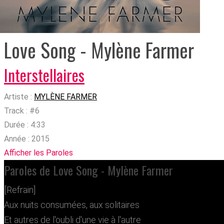
Love Song - Mylène Farmer
Interstellaires
Artiste :
MYLÈNE FARMER
Track :
#6
Durée :
4:33
Année :
2015
Afficher les Paroles
Paroles de Love Song - Mylène Farmer
[Refrain]
Aux nuits consumées, aux solitaires
Et autres de l'oubli d'une vie à l'autre