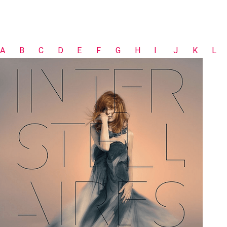
A
B
C
D
E
F
G
H
I
J
K
L