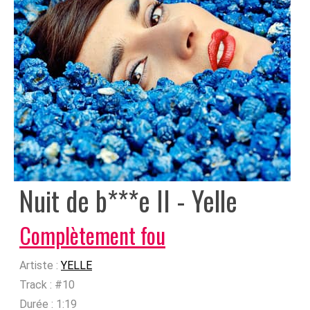
Nuit de b***e II - Yelle
Complètement fou
Artiste :
YELLE
Track :
#10
Durée :
1:19