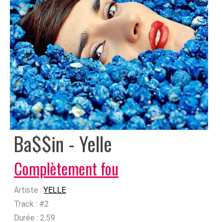
Ba$$in - Yelle
Complètement fou
Artiste :
YELLE
Track :
#2
Durée :
2:59