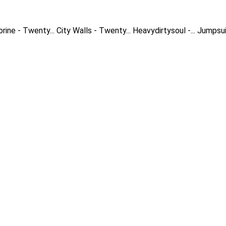
orine - Twenty...
City Walls - Twenty...
Heavydirtysoul -...
Jumpsuit