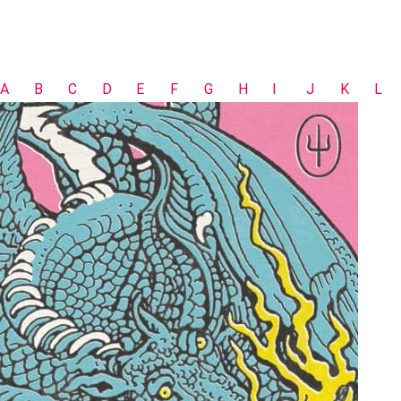
A
B
C
D
E
F
G
H
I
J
K
L