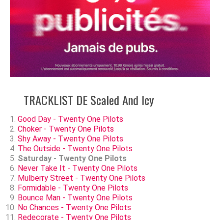
TRACKLIST DE Scaled And Icy
Good Day - Twenty One Pilots
Choker - Twenty One Pilots
Shy Away - Twenty One Pilots
The Outside - Twenty One Pilots
Saturday - Twenty One Pilots
Never Take It - Twenty One Pilots
Mulberry Street - Twenty One Pilots
Formidable - Twenty One Pilots
Bounce Man - Twenty One Pilots
No Chances - Twenty One Pilots
Redecorate - Twenty One Pilots