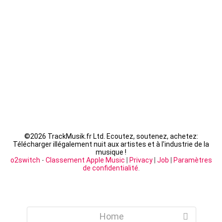
Fally Ipupa - XX
LACRIM - Cipriani
©
2026 TrackMusik.fr Ltd. Ecoutez, soutenez, achetez:
Télécharger illégalement nuit aux artistes et à l'industrie de la
musique !
o2switch
-
Classement Apple Music
|
Privacy
|
Job
|
Paramètres
de confidentialité
.
Home