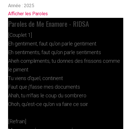
Année :
2025
Afficher les Paroles
Paroles de Me Enamore - RIDSA
[Couplet 1]
Eh gentiment, faut qu'on parle gentiment
Eh sentiments, faut qu'on parle sentiments
Aheh compliments, tu donnes des frissons comme
le piment
Tu viens d'quel, continent
Faut que j'fasse mes documents
Ahah, tu m'fais le coup du sombrero
Ohoh, qu'est-ce qu'on va faire ce soir
[Refrain]