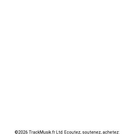
JuL - Oubliez moi
Kaaris - byakugan
Guizmo - La Tanière
Seth Gueko - Saint-Sauveur
Fally Ipupa - XX
LACRIM - Cipriani
©
2026 TrackMusik.fr Ltd. Ecoutez, soutenez, achetez: