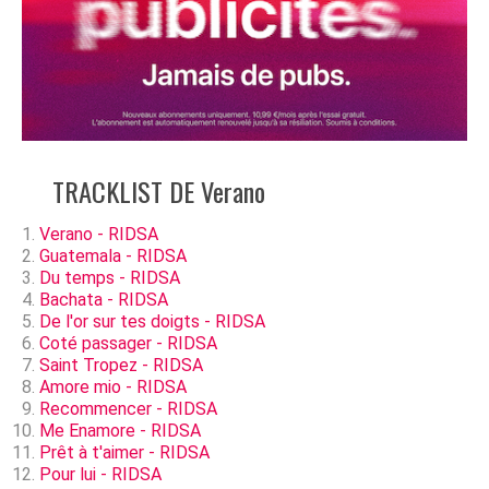
TRACKLIST DE Verano
Verano - RIDSA
Guatemala - RIDSA
Du temps - RIDSA
Bachata - RIDSA
De l'or sur tes doigts - RIDSA
Coté passager - RIDSA
Saint Tropez - RIDSA
Amore mio - RIDSA
Recommencer - RIDSA
Me Enamore - RIDSA
Prêt à t'aimer - RIDSA
Pour lui - RIDSA