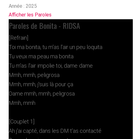
Année :
2025
Afficher les Paroles
Paroles de Bonita - RIDSA
[Refrain]
Toi ma bonita, tu m'as l'air un peu loquita
Tu veux ma peau ma bonita
Tu m'as l'air impolie toi, dame dame
Mmh, mmh, peligrosa
Mmh, mmh, j'suis là pour ça
Dame mmh, mmh, peligrosa
Mmh, mmh
[Couplet 1]
Ah j'ai capté, dans les DM t'as contacté