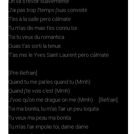
On va s'revoir suavemente
J'ai pas trop l'temps j'suis convoité
T'es à la salle pero cálmate
Tu m'as dis mais t'es connu toi
Toi tu veux du romantica
Ouais t'as sorti la tenue
T'as mis le Yves Saint Laurent pero cálmate
[Pre-Refrain]
Quand tu me parles quand tu (Mmh)
Quand j'te vois c'est (Mmh)
J'vois qu'on me drague on me (Mmh) [Refrain]
Toi ma bonita, tu m'as l'air un peu loquita
Tu veux ma peau ma bonita
Tu m'as l'air impolie toi, dame dame