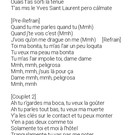
Ouais t'as sorti la tenue
T'as mis le Yves Saint Laurent pero cálmate
[Pre-Refrain]
Quand tu me parles quand tu (Mmh)
Quand j'te vois c'est (Mmh)
J'vois qu'on me drague on me (Mmh) [Refrain]
Toi ma bonita, tu m'as l'air un peu loquita
Tu veux ma peau ma bonita
Tu m'as l'air impolie toi, dame dame
Mmh, mmh, peligrosa
Mmh, mmh, j'suis là pour ça
Damе mmh, mmh, peligrosa
Mmh, mmh
[Couplet 2]
Ah tu r'gardes ma boca, tu veux la goûtеr
Ah tu parles tout bas, tu veux ma muerte
Y'a les clés sur le contact et tu peux monter
Y'en a pas deux comme toi
Solamente toi et moi à l'hôtel
Tranquilamente tu vas pas me noter