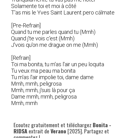
Solamente toi et moi à côté
T'as mis le Yves Saint Laurent pero cálmate
[Pre-Refrain]
Quand tu me parles quand tu (Mmh)
Quand j'te vois c'est (Mmh)
J'vois qu'on me drague on me (Mmh)
[Refrain]
Toi ma bonita, tu m'as l'air un peu loquita
Tu veux ma peau ma bonita
Tu m'as l'air impolie toi, dame dame
Mmh, mmh, peligrosa
Mmh, mmh, j'suis là pour ça
Dame mmh, mmh, peligrosa
Mmh, mmh
Ecoutez gratuitement et téléchargez
Bonita -
RIDSA
extrait de
Verano
[2025]. Partagez et
commentez !