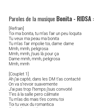
Paroles de la musique
Bonita - RIDSA
:
[Refrain]
Toi ma bonita, tu m'as l'air un peu loquita
Tu veux ma peau ma bonita
Tu m'as l'air impolie toi, dame dame
Mmh, mmh, peligrosa
Mmh, mmh, j'suis là pour ça
Dame mmh, mmh, peligrosa
Mmh, mmh
[Couplet 1]
Ah j'ai capté, dans les DM t'as contacté
On va s'revoir suavemente
J'ai pas trop l'temps j'suis convoité
T'es à la salle pero cálmate
Tu m'as dis mais t'es connu toi
Toi tu veux du romantica