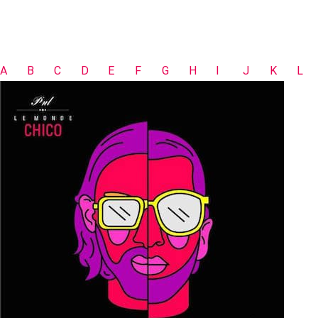
A
B
C
D
E
F
G
H
I
J
K
L