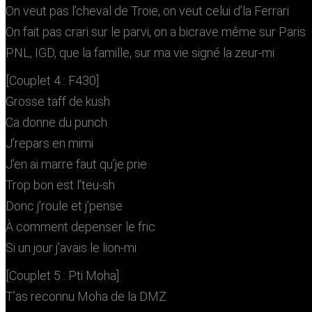
On veut pas l’cheval de Troie, on veut celui d’la Ferrari
On fait pas crari sur le parvi, on a bicrave même sur Paris
PNL, IGD, que la famille, sur ma vie signé la zeur-mi
[Couplet 4 : F430]
Grosse taff de kush
Ca donne du punch
J’repars en mimi
J’en ai marre faut qu’je prie
Trop bon est l’teu-sh
Donc j’roule et j’pense
À comment depenser le fric
Si un jour j’avais le lion-mi
[Couplet 5 : Pti Moha]
T’as reconnu Moha de la DMZ