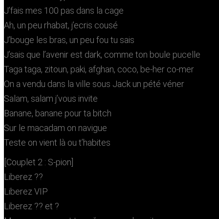
J’fais mes 100 pas dans la cage
Ah, un peu rhabat, j’ecris cousé
J’bouge les bras, un peu fou tu sais
J’sais que l’avenir est dark, comme ton boule pucelle
Taga taga, zitoun, paki, afghan, coco, be-her co-mer
On a vendu dans la ville sous Jack un pété véner
Salam, salam j’vous invite
Banane, banane pour ta bitch
Sur le macadam on navigue
Teste on vient là ou t’habites
[Couplet 2 : S-pion]
Liberez ??
Liberez VIP
Liberez ?? et ?