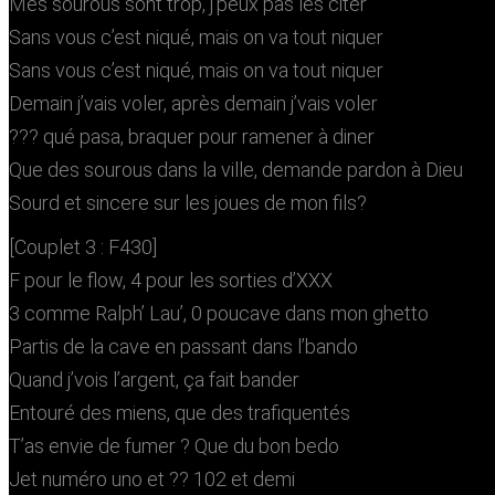
Mes sourous sont trop, j’peux pas les citer
Sans vous c’est niqué, mais on va tout niquer
Sans vous c’est niqué, mais on va tout niquer
Demain j’vais voler, après demain j’vais voler
??? qué pasa, braquer pour ramener à diner
Que des sourous dans la ville, demande pardon à Dieu
Sourd et sincere sur les joues de mo
[Couplet 3 : F430]
F pour le flow, 4 pour les sorties d’XXX
3 comme Ralph’ Lau’, 0 poucave dans mon ghetto
Partis de la cave en passant dans l’bando
Quand j’vois l’argent, ça fait bander
Entouré des miens, que des trafiquentés
T’as envie de fumer ? Que du bon bedo
Jet numéro uno et ?? 102 et demi