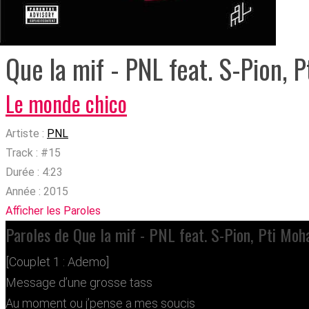
Que la mif - PNL feat. S-Pion, 
Le monde chico
Artiste :
PNL
Track :
#15
Durée :
4:23
Année :
2015
Afficher les Paroles
Paroles de Que la mif - PNL feat. S-Pion, Pti Moh
[Couplet 1 : Ademo]
Message d’une grosse tass
Au moment ou j’pense a mes soucis