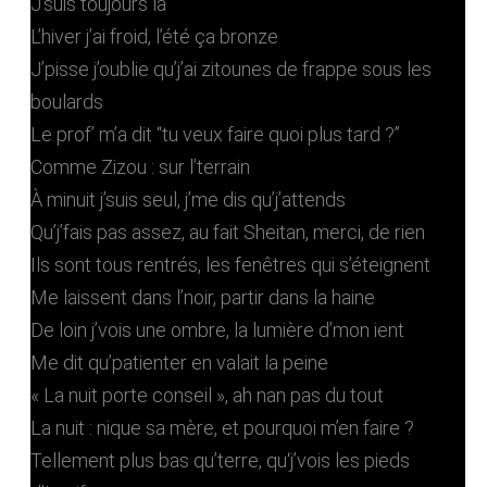
J’suis toujours là
L’hiver j’ai froid, l’été ça bronze
J’pisse j’oublie qu’j’ai zitounes de frappe sous les
boulards
Le prof’ m’a dit “tu veux faire quoi plus tard ?”
Comme Zizou : sur l’terrain
À minuit j’suis seul, j’me dis qu’j’attends
Qu’j’fais pas assez, au fait Sheitan, merci, de rien
Ils sont tous rentrés, les fenêtres qui s’éteignent
Me laissent dans l’noir, partir dans la haine
De loin j’vois une ombre, la lumière d’mon ient
Me dit qu’patienter en valait la peine
« La nuit porte conseil », ah nan pas du tout
La nuit : nique sa mère, et pourquoi m’en faire ?
Tellement plus bas qu’terre, qu‘j’vois les pieds