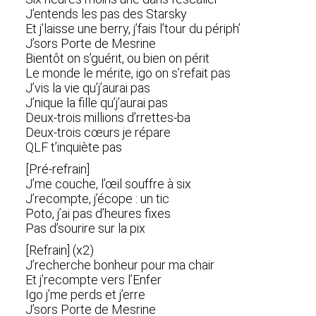
J’entends les pas des Starsky
Et j’laisse une berry, j’fais l’tour du périph’
J’sors Porte de Mesrine
Bientôt on s’guérit, ou bien on périt
Le monde le mérite, igo on s’refait pas
J’vis la vie qu’j’aurai pas
J’nique la fille qu’j’aurai pas
Deux-trois millions d’rrettes-ba
Deux-trois cœurs je répare
QLF t’inquiète pas
[Pré-refrain]
J’me couche, l’œil souffre à six
J’recompte, j’écope : un tic
Poto, j’ai pas d’heures fixes
Pas d’sourire sur la pix
[Refrain] (x2)
J’recherche bonheur pour ma chair
Et j’recompte vers l’Enfer
Igo j’me perds et j’erre
J’sors Porte de Mesrine