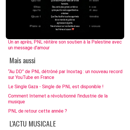
Un an après, PNL réitère son soutien à la Palestine avec
un message d’amour
Mais aussi
“Au DD” de PNL détrôné par Inoxtag : un nouveau record
sur YouTube en France
Le Single Gaza - Single de PNL est disponible !
Comment Internet a révolutionné l'industrie de la
musique
PNL de retour cette année ?
L'ACTU MUSICALE