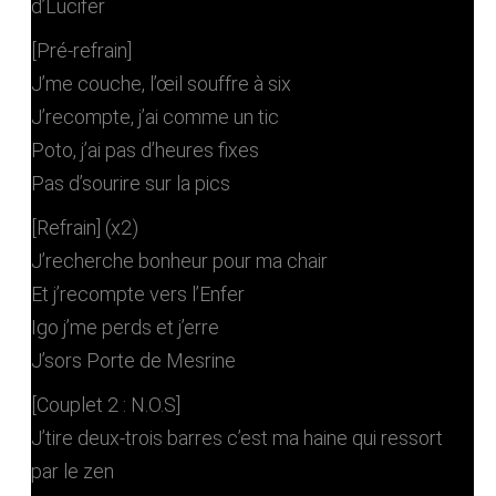
d’Lucifer
[Pré-refrain]
J’me couche, l’œil souffre à six
J’recompte, j’ai comme un tic
Poto, j’ai pas d’heures fixes
Pas d’sourire sur la pics
[Refrain] (x2)
J’recherche bonheur pour ma chair
Et j’recompte vers l’Enfer
Igo j’me perds et j’erre
J’sors Porte de Mesrine
[Couplet 2 : N.O.S]
J’tire deux-trois barres c’est ma haine qui ressort
par le zen