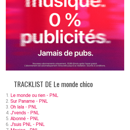
TRACKLIST DE Le monde chico
Le monde ou rien - PNL
Sur Paname - PNL
Oh lala - PNL
J'vends - PNL
Abonné - PNL
J'suis PNL - PNL