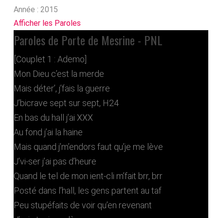
Année :
2015
Afficher les Paroles
Paroles de Porte de Mesrine - PNL
[Couplet 1 : Ademo]
Mon Dieu c’est la merde
Mais déter’, j’fais la guerre
J’bicrave sept sur sept, H24
En bas du hall j’ai XXX
Au fond j’ai la haine
Mais quand j’m’endors faut qu’je me lève
J’vi-ser j’ai pas d’heure
Quand le tel de mon ient-cli m’fait brr, brr
Posté dans l’hall, les gens partent au taf
Peu stupéfaits de voir qu’en revenant