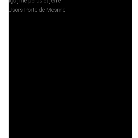
Igo j’me perds et j’erre
J’sors Porte de Mesrine