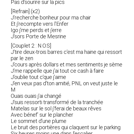
Pas d’sourire sur la pics
[Refrain] (x2)
J’recherche bonheur pour ma chair
Et j’recompte vers l’Enfer
Igo j’me perds et j’erre
J’sors Porte de Mesrine
[Couplet 2 : N.O.S]
J’tire deux-trois barres c’est ma haine qui ressort
par le zen
J’cours après dollars et mes sentiments je sème
J’me rappelle que j’ai tout ce cash à faire
J’oublie tout c’que j’aime
J’en veux pas d’ton amitié, PNL on veut juste le
M
Ouais ouais j’ai changé
J’suis ressorti transformé de la tranchée
Matelas sur le sol j’ferai de beaux rêves
Avec bénef’ sur le plancher
Le sommet d’une plume
Le bruit des portières qui claquent sur le parking
Six heures moins une dans l’escalier