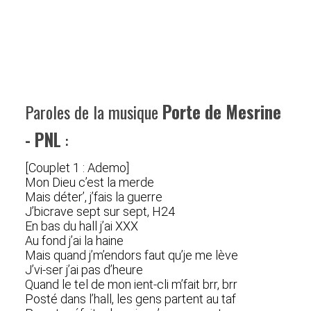
Paroles de la musique
Porte de Mesrine
- PNL
:
[Couplet 1 : Ademo]
Mon Dieu c’est la merde
Mais déter’, j’fais la guerre
J’bicrave sept sur sept, H24
En bas du hall j’ai XXX
Au fond j’ai la haine
Mais quand j’m’endors faut qu’je me lève
J’vi-ser j’ai pas d’heure
Quand le tel de mon ient-cli m’fait brr, brr
Posté dans l’hall, les gens partent au taf