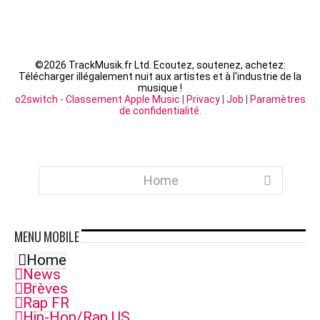
©
2026 TrackMusik.fr Ltd. Ecoutez, soutenez, achetez:
Télécharger illégalement nuit aux artistes et à l'industrie de la
musique !
o2switch
-
Classement Apple Music
|
Privacy
|
Job
|
Paramètres
de confidentialité
.
Home
MENU
MOBILE
Home
News
Brèves
Rap FR
Hip-Hop/Rap US