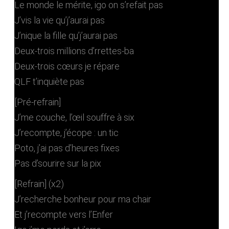
Le monde le mérite, igo on s’refait pas
J’vis la vie qu’j’aurai pas
J’nique la fille qu’j’aurai pas
Deux-trois millions d’rrettes-ba
Deux-trois cœurs je répare
QLF t’inquiète pas
[Pré-refrain]
J’me couche, l’œil souffre à six
J’recompte, j’écope : un tic
Poto, j’ai pas d’heures fixes
Pas d’sourire sur la pix
[Refrain] (x2)
J’recherche bonheur pour ma chair
Et j’recompte vers l’Enfer