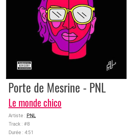
Porte de Mesrine - PNL
Le monde chico
Artiste :
PNL
Track :
#8
Durée :
4:51