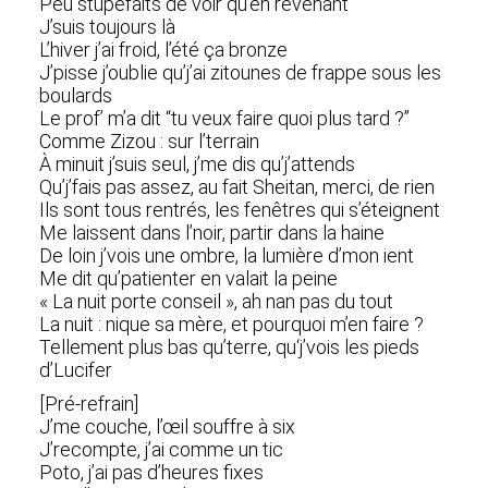
Peu stupéfaits de voir qu’en revenant
J’suis toujours là
L’hiver j’ai froid, l’été ça bronze
J’pisse j’oublie qu’j’ai zitounes de frappe sous les
boulards
Le prof’ m’a dit “tu veux faire quoi plus tard ?”
Comme Zizou : sur l’terrain
À minuit j’suis seul, j’me dis qu’j’attends
Qu’j’fais pas assez, au fait Sheitan, merci, de rien
Ils sont tous rentrés, les fenêtres qui s’éteignent
Me laissent dans l’noir, partir dans la haine
De loin j’vois une ombre, la lumière d’mon ient
Me dit qu’patienter en valait la peine
« La nuit porte conseil », ah nan pas du tout
La nuit : nique sa mère, et pourquoi m’en faire ?
Tellement plus bas qu’terre, qu‘j’vois les pieds
d’Lucifer
[Pré-refrain]
J’me couche, l’œil souffre à six
J’recompte, j’ai comme un tic
Poto, j’ai pas d’heures fixes