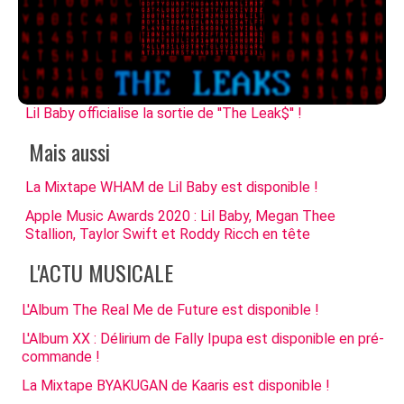
Lil Baby officialise la sortie de ''The Leak$'' !
Mais aussi
La Mixtape WHAM de Lil Baby est disponible !
Apple Music Awards 2020 : Lil Baby, Megan Thee
Stallion, Taylor Swift et Roddy Ricch en tête
L'ACTU MUSICALE
L'Album The Real Me de Future est disponible !
L'Album XX : Délirium de Fally Ipupa est disponible en pré-
commande !
La Mixtape BYAKUGAN de Kaaris est disponible !