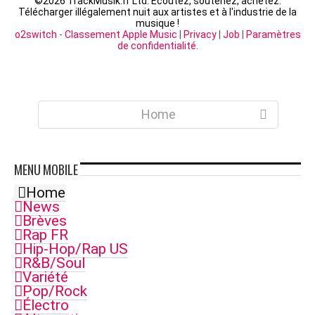
©
2026 TrackMusik.fr Ltd. Ecoutez, soutenez, achetez:
Télécharger illégalement nuit aux artistes et à l'industrie de la
musique !
o2switch
-
Classement Apple Music
|
Privacy
|
Job
|
Paramètres
de confidentialité
.
Home
MENU
MOBILE
Home
News
Brèves
Rap FR
Hip-Hop/Rap US
R&B/Soul
Variété
Pop/Rock
Électro