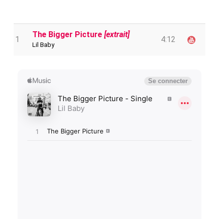
The Bigger Picture
[extrait]
1
4:12
Lil Baby