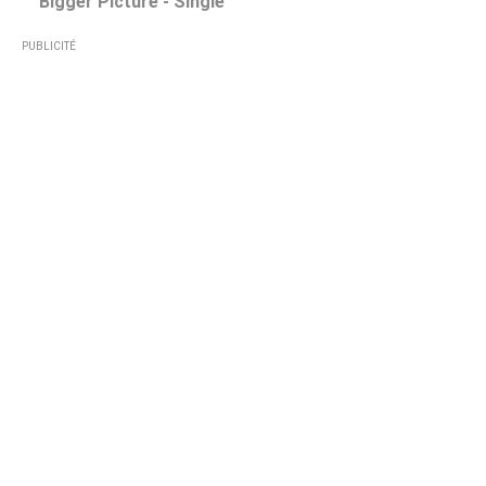
Bigger Picture - Single
PUBLICITÉ