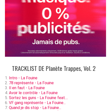
TRACKLIST DE Planète Trappes, Vol. 2
Intro - La Fouine
78 représente - La Fouine
Il en faut - La Fouine
Avoir le contrôle - La Fouine
Sortez les guns - La Fouine feat....
VF gang représente - La Fouine...
Quand je dis stop - La Fouine...