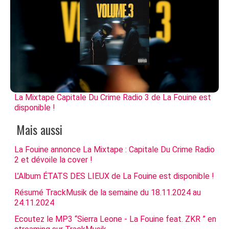
La Mixtape Capitale Du Crime Radio 3 de La Fouine est
disponible !
Mais aussi
La Fouine annonce La Mixtape : Capitale Du Crime Radio
2 et dévoile la cover !
L’Album ÉTATS DES LIEUX de La Fouine est disponible !
Résumé TrackMusik de la semaine du 18.11.2024 au
24.11.2024
Ecoutez le MP3 “Sierra Leone - La Fouine feat. ZKR ” en