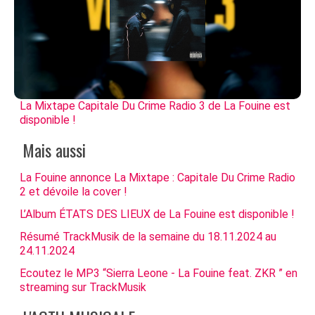
La Mixtape Capitale Du Crime Radio 3 de La Fouine est
disponible !
Mais aussi
La Fouine annonce La Mixtape : Capitale Du Crime Radio
2 et dévoile la cover !
L’Album ÉTATS DES LIEUX de La Fouine est disponible !
Résumé TrackMusik de la semaine du 18.11.2024 au
24.11.2024
Ecoutez le MP3 “Sierra Leone - La Fouine feat. ZKR ” en
streaming sur TrackMusik