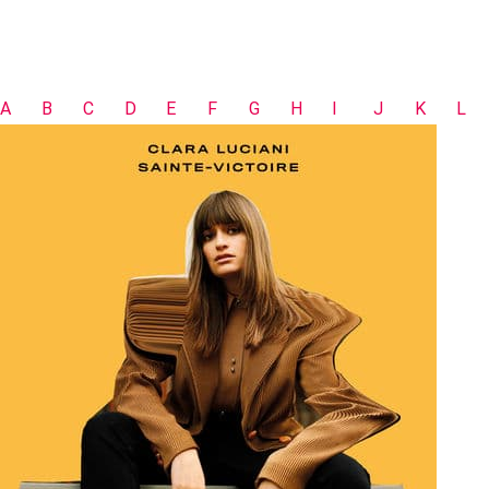
A
B
C
D
E
F
G
H
I
J
K
L