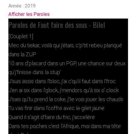
Année :
2019
Afficher les Paroles
Paroles de Faut faire des sous - Bilel
[Couplet 1]
Mec du tiekar, voilà qui j’étais, c’p’tit rebeu planqué
dans la ZUP
10 ans d’placard dans un PGP, une chance sur deux
qu’j’finisse dans la stup’
J’suis assis dans l’bloc, j’ai c’qu’il faut dans l’froc
J’en ai six dans l’glock, j’mendors qu’à six o’ clock
J’sais qu’tu prend la coke, j’te vois jouer les chauds
Tu vas finir dans l’coffre avec le gilet jaune
Quand il s’agit d’faire du fric, j’accelère
Dans tes poches c’est l’Afrique, moi dans ma tête