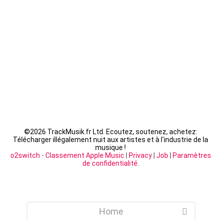
Fally Ipupa - XX
LACRIM - Cipriani
©
2026 TrackMusik.fr Ltd. Ecoutez, soutenez, achetez:
Télécharger illégalement nuit aux artistes et à l'industrie de la
musique !
o2switch
-
Classement Apple Music
|
Privacy
|
Job
|
Paramètres
de confidentialité
.
Home