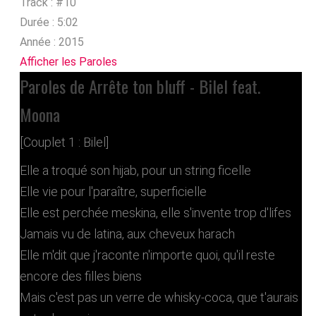
Track :
#10
Durée :
5:02
Année :
2015
Afficher les Paroles
Paroles de Arrête ton bluff - Bilel feat.
Moona
[Couplet 1 : Bilel]
Elle a troqué son hijab, pour un string ficelle
Elle vie pour l'paraître, superficielle
Elle est perchée meskina, elle s'invente trop d'lifes
Jamais vu de latina, aux cheveux harach
Elle m'dit que j'raconte n'importe quoi, qu'il reste
encore des filles biens
Mais c'est pas un verre de whisky-coca, que t'aurais