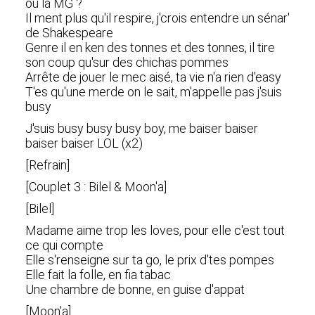
où la MG ?
Il ment plus qu'il respire, j'crois entendre un sénar'
de Shakespeare
Genre il en ken des tonnes et des tonnes, il tire
son coup qu'sur des chichas pommes
Arrête de jouer le mec aisé, ta vie n'a rien d'easy
T'es qu'une merde on le sait, m'appelle pas j'suis
busy
J'suis busy busy busy boy, me baiser baiser
baiser baiser LOL (x2)
[Refrain]
[Couplet 3 : Bilel & Moon'a]
[Bilel]
Madame aime trop les loves, pour elle c'est tout
ce qui compte
Elle s'renseigne sur ta go, le prix d'tes pompes
Elle fait la folle, en fia tabac
Une chambre de bonne, en guise d'appat
[Moon'a]