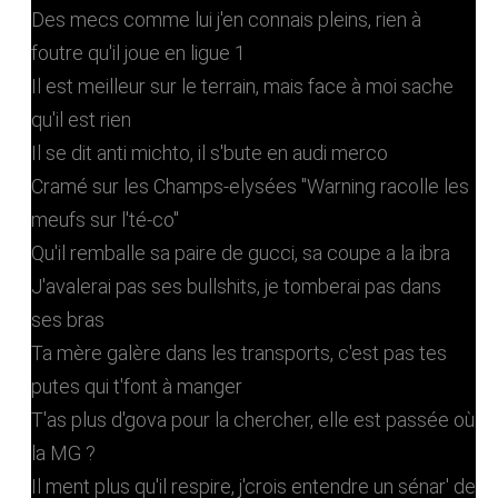
Des mecs comme lui j'en connais pleins, rien à
foutre qu'il joue en ligue 1
Il est meilleur sur le terrain, mais face à moi sache
qu'il est rien
Il se dit anti michto, il s'bute en audi merco
Cramé sur les Champs-elysées "Warning racolle les
meufs sur l'té-co"
Qu'il remballe sa paire de gucci, sa coupe a la ibra
J'avalerai pas ses bullshits, je tomberai pas dans
ses bras
Ta mère galère dans les transports, c'est pas tes
putes qui t'font à manger
T'as plus d'gova pour la chercher, elle est passée où
la MG ?
Il ment plus qu'il respire, j'crois entendre un sénar' de