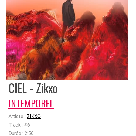
CIEL - Zikxo
INTEMPOREL
Artiste :
ZIKXO
Track :
#6
Durée :
2:56