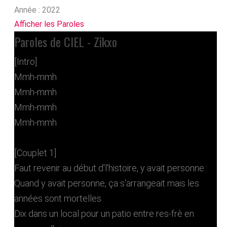
Année :
2022
Afficher les Paroles
Paroles de CIEL - Zikxo
[Intro]
Mmh-mmh
Mmh-mmh
Mmh-mmh
Mmh-mmh
[Couplet 1]
Faut revenir au début d'l'histoire, y avait personne
Quand y avait personne, ça s'arrangeait mais les
années sont mortelles
Dix dans un local pour un patio entre res-frè en