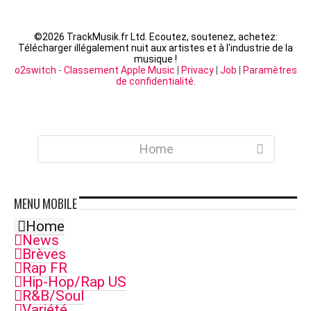
©
2026 TrackMusik.fr Ltd. Ecoutez, soutenez, achetez:
Télécharger illégalement nuit aux artistes et à l'industrie de la
musique !
o2switch
-
Classement Apple Music
|
Privacy
|
Job
|
Paramètres
de confidentialité
.
Home
MENU
MOBILE
Home
News
Brèves
Rap FR
Hip-Hop/Rap US
R&B/Soul
Variété