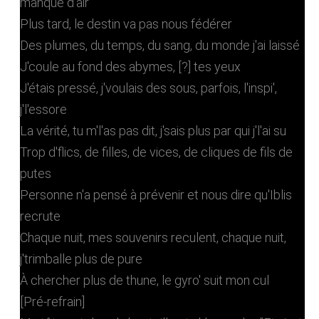
manque d'air
Plus tard, le destin va pas nous fédérer
Des plumes, du temps, du sang, du monde j'ai laissé
J'coule au fond des abymes, [?] tes yeux
J'étais pressé, j'voulais des sous, parfois, l'inspi',
j'l'essore
La vérité, tu m'l'as pas dit, j'sais plus par qui j'l'ai su
Trop d'flics, de filles, de vices, de cliques de fils de
putes
Pеrsonne n'a pensé à prévenir еt nous dire qu'Iblis
recrute
Chaque nuit, mes souvenirs reculent, chaque nuit,
j'trimballe plus de pure
À chercher plus de thune, le gyro' suit mon cul
[Pré-refrain]