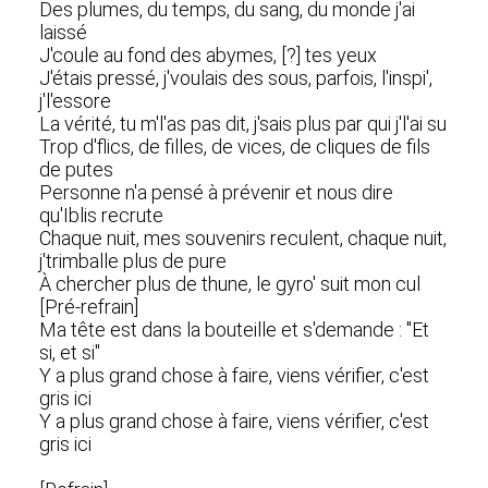
Des plumes, du temps, du sang, du monde j'ai
laissé
J'coule au fond des abymes, [?] tes yeux
J'étais pressé, j'voulais des sous, parfois, l'inspi',
j'l'essore
La vérité, tu m'l'as pas dit, j'sais plus par qui j'l'ai su
Trop d'flics, de filles, de vices, de cliques de fils
de putes
Pеrsonne n'a pensé à prévenir еt nous dire
qu'Iblis recrute
Chaque nuit, mes souvenirs reculent, chaque nuit,
j'trimballe plus de pure
À chercher plus de thune, le gyro' suit mon cul
[Pré-refrain]
Ma tête est dans la bouteille et s'demande : "Et
si, et si"
Y a plus grand chose à faire, viens vérifier, c'est
gris ici
Y a plus grand chose à faire, viens vérifier, c'est
gris ici