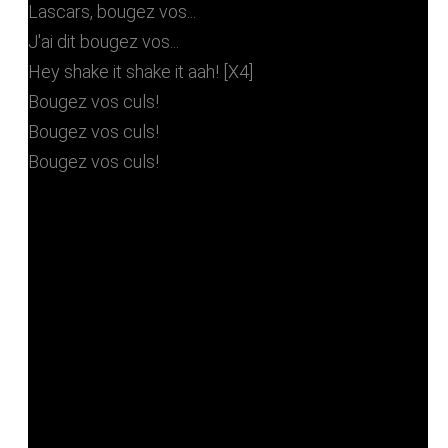
Lascars, bougez vos...
J'ai dit bougez vos...
Hey shake it shake it aah! [X4]
Bougez vos culs!
Bougez vos culs!
Bougez vos culs!