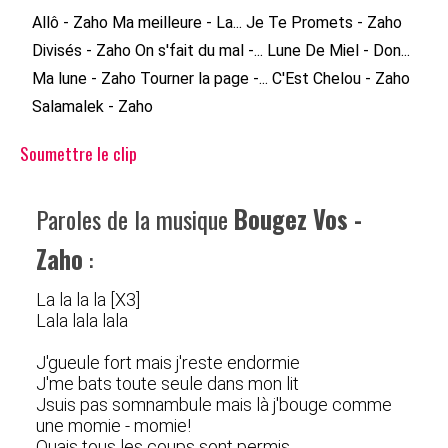
Allô - Zaho
Ma meilleure - La...
Je Te Promets - Zaho
Divisés - Zaho
On s'fait du mal -...
Lune De Miel - Don...
Ma lune - Zaho
Tourner la page -...
C'Est Chelou - Zaho
Salamalek - Zaho
Soumettre le clip
Paroles de la musique
Bougez Vos -
Zaho
:
La la la la [X3]
Lala lala lala
J'gueule fort mais j'reste endormie
J'me bats toute seule dans mon lit
Jsuis pas somnambule mais là j'bouge comme
une momie - momie!
Ouais tous les coups sont permis