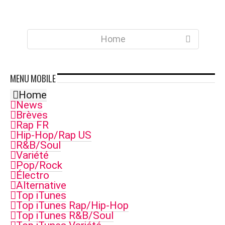
Home
MENU
MOBILE
Home
News
Brèves
Rap FR
Hip-Hop/Rap US
R&B/Soul
Variété
Pop/Rock
Électro
Alternative
Top iTunes
Top iTunes Rap/Hip-Hop
Top iTunes R&B/Soul