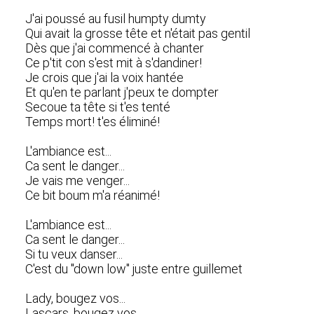
J'ai poussé au fusil humpty dumty
Qui avait la grosse tête et n'était pas gentil
Dès que j'ai commencé à chanter
Ce p'tit con s'est mit à s'dandiner!
Je crois que j'ai la voix hantée
Et qu'en te parlant j'peux te dompter
Secoue ta tête si t'es tenté
Temps mort! t'es éliminé!
L'ambiance est...
Ca sent le danger...
Je vais me venger...
Ce bit boum m'a réanimé!
L'ambiance est...
Ca sent le danger...
Si tu veux danser...
C'est du "down low" juste entre guillemet
Lady, bougez vos...
Lascars, bougez vos...