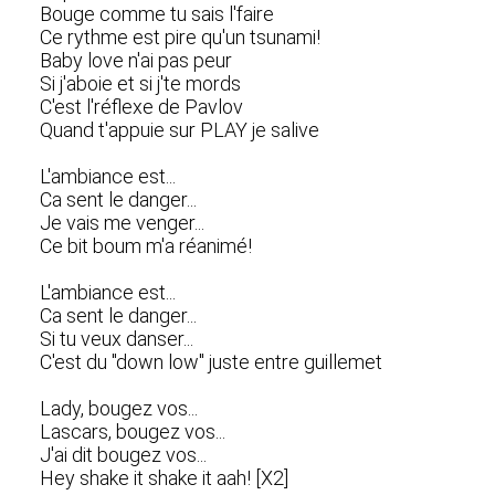
Bouge comme tu sais l'faire
Ce rythme est pire qu'un tsunami!
Baby love n'ai pas peur
Si j'aboie et si j'te mords
C'est l'réflexe de Pavlov
Quand t'appuie sur PLAY je salive
L'ambiance est...
Ca sent le danger...
Je vais me venger...
Ce bit boum m'a réanimé!
L'ambiance est...
Ca sent le danger...
Si tu veux danser...
C'est du "down low" juste entre guillemet
Lady, bougez vos...
Lascars, bougez vos...
J'ai dit bougez vos...
Hey shake it shake it aah! [X2]