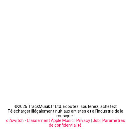
Guizmo - La Tanière
Seth Gueko - Saint-Sauveur
Fally Ipupa - XX
LACRIM - Cipriani
©
2026 TrackMusik.fr Ltd. Ecoutez, soutenez, achetez:
Télécharger illégalement nuit aux artistes et à l'industrie de la
musique !
o2switch
-
Classement Apple Music
|
Privacy
|
Job
|
Paramètres
de confidentialité
.