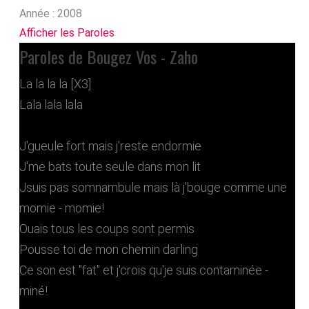
Année :
2008
Afficher les Paroles
Paroles de Bougez Vos - Zaho
La la la la [X3]
Lala lala lala
J'gueule fort mais j'reste endormie
J'me bats toute seule dans mon lit
Jsuis pas somnambule mais là j'bouge comme une
momie - momie!
Ouais tous les coups sont permis
Pousse toi de mon chemin darling
Ce son est "fat" et j'crois qu'je suis contaminée -
miné!