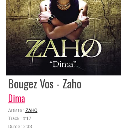
Bougez Vos - Zaho
Dima
Artiste :
ZAHO
Track :
#17
Durée :
3:38