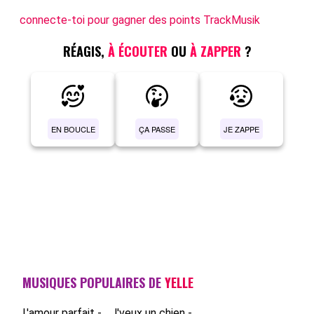
connecte-toi pour gagner des points TrackMusik
RÉAGIS,
À ÉCOUTER
OU
À ZAPPER
?
EN BOUCLE
ÇA PASSE
JE ZAPPE
MUSIQUES POPULAIRES DE
YELLE
L'amour parfait -...
J'veux un chien -...