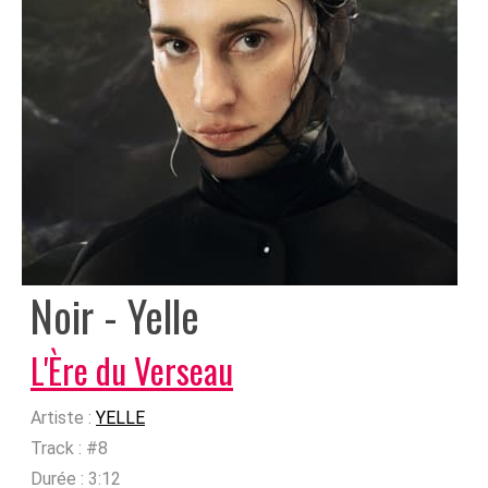
Noir - Yelle
L'Ère du Verseau
Artiste :
YELLE
Track :
#8
Durée :
3:12