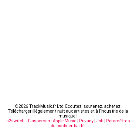
Guizmo - La Tanière
Seth Gueko - Saint-Sauveur
Fally Ipupa - XX
LACRIM - Cipriani
©
2026 TrackMusik.fr Ltd. Ecoutez, soutenez, achetez:
Télécharger illégalement nuit aux artistes et à l'industrie de la
musique !
o2switch
-
Classement Apple Music
|
Privacy
|
Job
|
Paramètres
de confidentialité
.