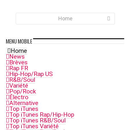
Home
MENU
MOBILE
Home
News
Brèves
Rap FR
Hip-Hop/Rap US
R&B/Soul
Variété
Pop/Rock
Électro
Alternative
Top iTunes
Top iTunes Rap/Hip-Hop
Top iTunes R&B/Soul
Top iTunes Variété