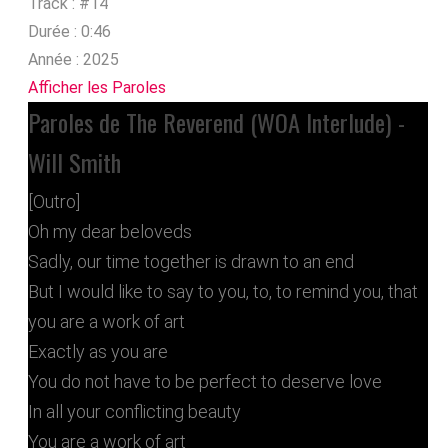
Track :
#14
Durée :
0:46
Année :
2025
Afficher les Paroles
Paroles de The Reverend (WOA Interlude) -
Will Smith
[Outro]
Oh my dear beloveds
Sadly, our time together is drawn to an end
But I would like to say to you, to, to remind you, that
you are a work of art
Exactly as you are
You do not have to be perfect to deserve love
In all your conflicting beauty
You are a work of art