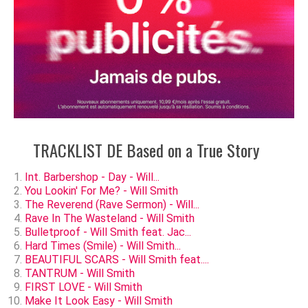
TRACKLIST DE Based on a True Story
Int. Barbershop - Day - Will...
You Lookin' For Me? - Will Smith
The Reverend (Rave Sermon) - Will...
Rave In The Wasteland - Will Smith
Bulletproof - Will Smith feat. Jac...
Hard Times (Smile) - Will Smith...
BEAUTIFUL SCARS - Will Smith feat....
TANTRUM - Will Smith
FIRST LOVE - Will Smith
Make It Look Easy - Will Smith