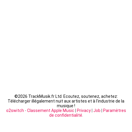
Seth Gueko - Saint-Sauveur
Fally Ipupa - XX
LACRIM - Cipriani
©
2026 TrackMusik.fr Ltd. Ecoutez, soutenez, achetez:
Télécharger illégalement nuit aux artistes et à l'industrie de la
musique !
o2switch
-
Classement Apple Music
|
Privacy
|
Job
|
Paramètres
de confidentialité
.