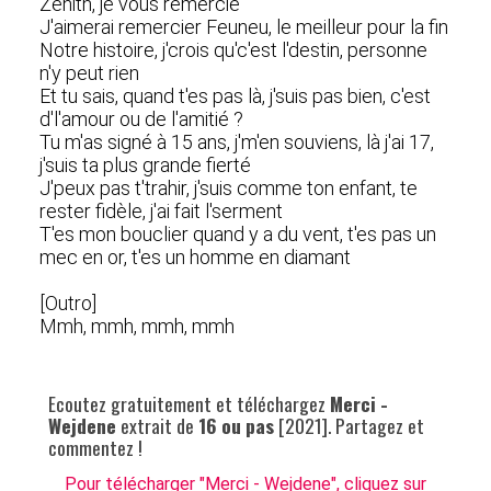
Zénith, je vous remercie
J'aimerai remercier Feuneu, le meilleur pour la fin
Notre histoire, j'crois qu'c'est l'destin, personne
n'y peut rien
Et tu sais, quand t'es pas là, j'suis pas bien, c'est
d'l'amour ou de l'amitié ?
Tu m'as signé à 15 ans, j'm'en souviens, là j'ai 17,
j'suis ta plus grande fierté
J'peux pas t'trahir, j'suis comme ton enfant, te
rester fidèle, j'ai fait l'serment
T'es mon bouclier quand y a du vent, t'es pas un
mec en or, t'es un homme en diamant
[Outro]
Mmh, mmh, mmh, mmh
Ecoutez gratuitement et téléchargez
Merci -
Wejdene
extrait de
16 ou pas
[2021]. Partagez et
commentez !
Pour télécharger "Merci - Wejdene", cliquez sur