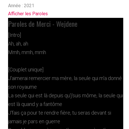
Année :
2021
Afficher les Paroles
Paroles de Merci - Wejdene
[Intro]
Ah, ah, ah
Mmh, mmh, mmh
[Couplet unique]
J'aimerai remercier ma mère, la seule qui m'a donné
son royaume
La seule qui est là depuis qu'j'suis môme, la seule qui
est là quand y a fantôme
J'fais ça pour te rendre fière, tu seras devant si
jamais je pars en guerre