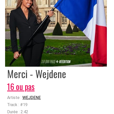
Merci - Wejdene
16 ou pas
Artiste :
WEJDENE
Track :
#19
Durée :
2:42