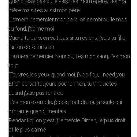
Quand j'sais pas où je vais, t'es mon repère, t'es ma
mère mais t'es aussi mon père
J'aimerai remercier mon père, on s'embrouille mais
au fond, j't'aime moi
Quand tu pars, on sait pas si tu reviens, j'suis ta fille,
j'ai ton côté tunisien
J'aimerai remercier Nounou, t'es mon sang, t'es mon
tout
T'ouvres les yeux quand moi, j'vois flou, I need you
Et on se bat toujours pour un rien, tu t'inquiètes
quand j'suis pas rentrée
T'es mon exemple, j'copie tout de toi, la seule qui
m'crame quand j'mentais
Pendant qu'on y est, j'remercie Dimeh, le plus droit
et le plus calme