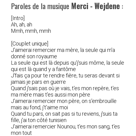
Paroles de la musique
Merci - Wejdene
:
[Intro]
Ah, ah, ah
Mmh, mmh, mmh
[Couplet unique]
J'aimerai remercier ma mère, la seule qui m'a
donné son royaume
La seule qui est là depuis qu'j'suis môme, la seule
qui est là quand y a fantôme
J'fais ça pour te rendre fière, tu seras devant si
jamais je pars en guerre
Quand j'sais pas où je vais, t'es mon repère, t'es
ma mère mais t'es aussi mon père
J'aimerai remercier mon père, on s'embrouille
mais au fond, j't'aime moi
Quand tu pars, on sait pas si tu reviens, j'suis ta
fille, j'ai ton côté tunisien
J'aimerai remercier Nounou, t'es mon sang, t'es
mon tout