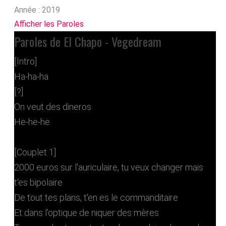
Année :
2019
Afficher les Paroles
Paroles de El Chapo - Vegedream
[Intro]
Ha-ha-ha
[?]
On veut des dineros
He-he-he
[Couplet 1]
2000 euros sur l'auriculaire, tu veux changer mais
t'es bipolaire
De tout tes plans, t'en es le commanditaire
Et dans l'optique de niquer des mères