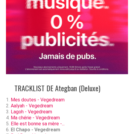
TRACKLIST DE Ategban (Deluxe)
Mes doutes - Vegedream
Aalyah - Vegedream
Lagoh - Vegedream
Ma chérie - Vegedream
Elle est bonne sa mère -...
El Chapo - Vegedream