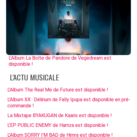
L’Album La Boîte de Pandore de Vegedream est
disponible !
L'ACTU MUSICALE
L'Album The Real Me de Future est disponible !
L'Album XX : Délirium de Fally Ipupa est disponible en pré-
commande !
La Mixtape BYAKUGAN de Kaaris est disponible !
L'EP PUBLIC ENEMY de Hamza est disponible !
L'Album SORRY I'M BAD de Himra est disponible !