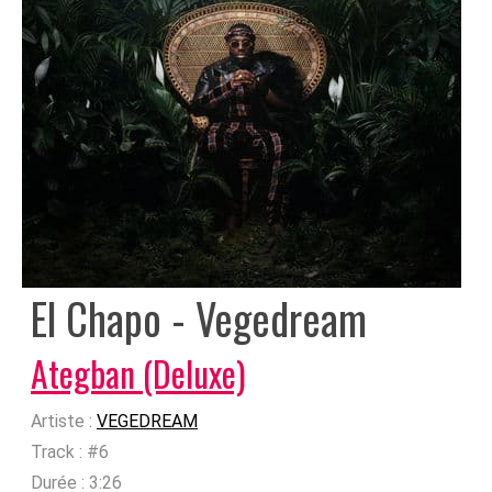
El Chapo - Vegedream
Ategban (Deluxe)
Artiste :
VEGEDREAM
Track :
#6
Durée :
3:26