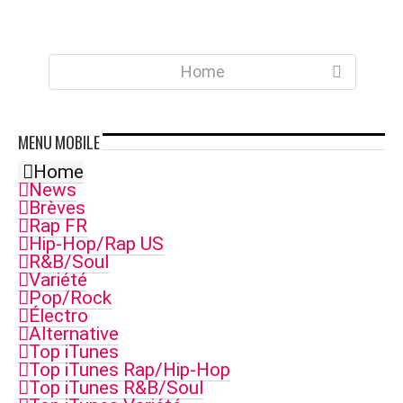
Home
MENU
MOBILE
Home
News
Brèves
Rap FR
Hip-Hop/Rap US
R&B/Soul
Variété
Pop/Rock
Électro
Alternative
Top iTunes
Top iTunes Rap/Hip-Hop
Top iTunes R&B/Soul