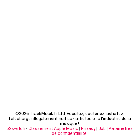
Guizmo - La Tanière
Seth Gueko - Saint-Sauveur
Fally Ipupa - XX
LACRIM - Cipriani
©
2026 TrackMusik.fr Ltd. Ecoutez, soutenez, achetez:
Télécharger illégalement nuit aux artistes et à l'industrie de la
musique !
o2switch
-
Classement Apple Music
|
Privacy
|
Job
|
Paramètres
de confidentialité
.