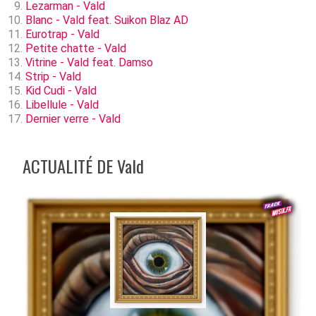
Lezarman - Vald
Blanc - Vald feat. Suikon Blaz AD
Eurotrap - Vald
Petite chatte - Vald
Vitrine - Vald feat. Damso
Strip - Vald
Kid Cudi - Vald
Libellule - Vald
Dernier verre - Vald
ACTUALITÉ DE Vald