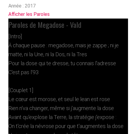
Année :
2017
Afficher les Paroles
Paroles de Megadose - Vald
[Intro]
À chaque pause : megadose, mais je zappe ; ni je
matte, ni la Une, ni la Dos, ni la Tres
Pour la dose qui te dresse, tu connais l'adresse
C'est pas l'93
[Couplet 1]
Le cœur est morose, et seul le lean est rose
Rien n'va changer, même si j'augmente la dose
Avant qu'explose la Terre, la stratégie j'expose :
On t'crée la névrose pour que t'augmentes la dose