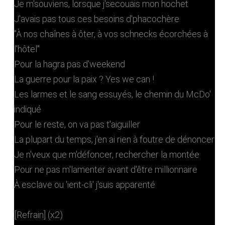
Je m'souviens, lorsque j'secouais mon hochet
J'avais pas tous ces besoins d'phacochère
"À nos chaînes à ôter, à vos schnecks écorchées à
l'hôtel"
Pour la hagra pas d'weekend
La guerre pour la paix ? Yes we can !
Les larmes et le sang essuyés, le chemin du McDo'
indiqué
Pour le reste, on va pas t'aiguiller
La plupart du temps, j'en ai rien à foutre de dénoncer
Je n'veux que m'défoncer, rechercher la montée
Pour ne pas m'lamenter avant d'être millionnaire
À esclave ou 'ient-cli' j'suis apparenté
[Refrain] (x2)