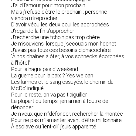
J'ai d'l'amour pour mon prochain
Mais j'refuse d'être le prochain ; personne
viendra m'reprocher
D'avoir vécu les deux couilles accrochées
J'regarde la fin s'approcher
J'recherche une tchoin pas trop chère
Je m'souviens, lorsque j'secouais mon hochet
J'avais pas tous ces besoins d'phacochère
"À nos chaînes à ôter, à vos schnecks écorchées
à l'hôtel"
Pour la hagra pas d'weekend
La guerre pour la paix ? Yes we can !
Les larmes et le sang essuyés, le chemin du
McDo' indiqué
Pour le reste, on va pas t'aiguiller
La plupart du temps, j'en ai rien à foutre de
dénoncer
Je n'veux que m'défoncer, rechercher la montée
Pour ne pas m'lamenter avant d'être millionnaire
À esclave ou 'ient-cli' j'suis apparenté