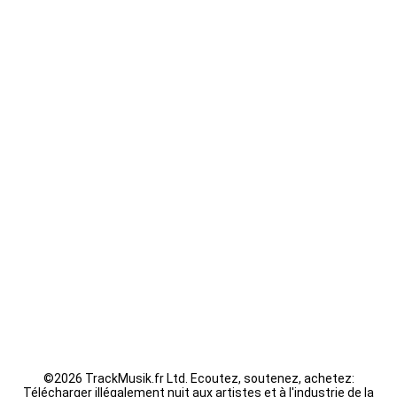
JuL - Oubliez moi
Kaaris - byakugan
Guizmo - La Tanière
Seth Gueko - Saint-Sauveur
Fally Ipupa - XX
LACRIM - Cipriani
©
2026 TrackMusik.fr Ltd. Ecoutez, soutenez, achetez:
Télécharger illégalement nuit aux artistes et à l'industrie de la