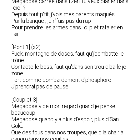
Megadose carrée dans l'zen, tu veux planer dans
l'ciel ?
Depuis tout p'tit, j'vois mes parents maqués
Par la banque ; je n'fais pas du rap
Pour prendre les armes dans l'clip et rafaler en
l'air
[Pont 1] (x2)
Fuck, montagne de doses, faut qu'j'combatte le
trône
Contacte le boss, faut qu'dans son trou d'balle je
zone
Fort comme bombardement d'phosphore
J'prendrai pas de pause
[Couplet 3]
Megadose vide mon regard quand je pense
beaucoup
Megadose quand y'a plus d'espoir, plus d'San
Goku
Que des fous dans nos troupes, que d'la chair à
canon dans nos couilles