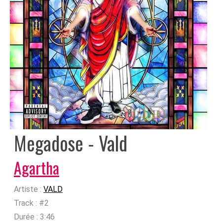
Megadose - Vald
Agartha
Artiste :
VALD
Track :
#2
Durée :
3:46