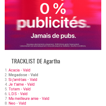
TRACKLIST DE Agartha
Acacia - Vald
Megadose - Vald
Si j'arrêtais - Vald
Je t'aime - Vald
Totem - Vald
L.D.S - Vald
Ma meilleure amie - Vald
Neo - Vald