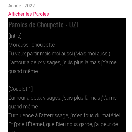
Année :
2022
Afficher les Paroles
Paroles de Choupette - UZI
[Intro]
Moi aussi, choupette
Tu veux partir mais moi aussi (Mais moi aussi)
L'amour a deux visages, j'suis plus là mais j't'aime
quand même
[Couplet 1]
L'amour a deux visages, j'suis plus là mais j't'aime
quand même
Turbulence à l'atterrissage, j'm'en fous du matériel
Et j'prie l'Éternel, que Dieu nous garde, j'ai peur de