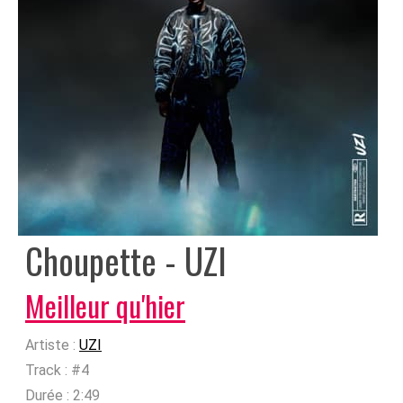
Choupette - UZI
Meilleur qu'hier
Artiste :
UZI
Track :
#4
Durée :
2:49