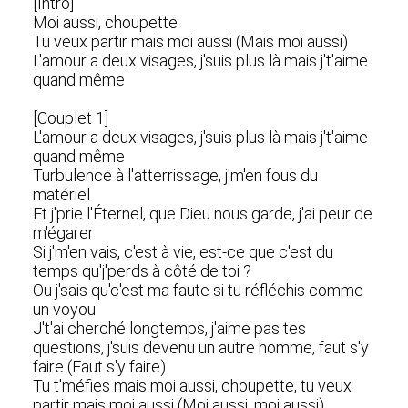
[Intro]
Moi aussi, choupette
Tu veux partir mais moi aussi (Mais moi aussi)
L'amour a deux visages, j'suis plus là mais j't'aime
quand même
[Couplet 1]
L'amour a deux visages, j'suis plus là mais j't'aime
quand même
Turbulence à l'atterrissage, j'm'en fous du
matériel
Et j'prie l'Éternel, que Dieu nous garde, j'ai peur de
m'égarer
Si j'm'en vais, c'est à vie, est-ce que c'est du
temps qu'j'perds à côté de toi ?
Ou j'sais qu'c'est ma faute si tu réfléchis comme
un voyou
J't'ai cherché longtemps, j'aime pas tеs
questions, j'suis devenu un autrе homme, faut s'y
faire (Faut s'y faire)
Tu t'méfies mais moi aussi, choupette, tu veux
partir mais moi aussi (Moi aussi, moi aussi)