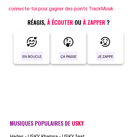
connecte-toi pour gagner des points TrackMusik
RÉAGIS,
À ÉCOUTER
OU
À ZAPPER
?
EN BOUCLE
ÇA PASSE
JE ZAPPE
MUSIQUES POPULAIRES DE
USKY
Hades - USKY
Khamsa - USKY feat....