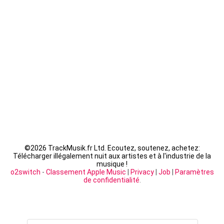
Fally Ipupa - XX
LACRIM - Cipriani
©
2026 TrackMusik.fr Ltd. Ecoutez, soutenez, achetez:
Télécharger illégalement nuit aux artistes et à l'industrie de la
musique !
o2switch
-
Classement Apple Music
|
Privacy
|
Job
|
Paramètres
de confidentialité
.