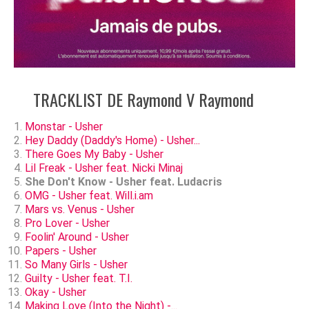
TRACKLIST DE Raymond V Raymond
Monstar - Usher
Hey Daddy (Daddy's Home) - Usher...
There Goes My Baby - Usher
Lil Freak - Usher feat. Nicki Minaj
She Don't Know - Usher feat. Ludacris
OMG - Usher feat. Will.i.am
Mars vs. Venus - Usher
Pro Lover - Usher
Foolin' Around - Usher
Papers - Usher
So Many Girls - Usher
Guilty - Usher feat. T.I.
Okay - Usher
Making Love (Into the Night) -...