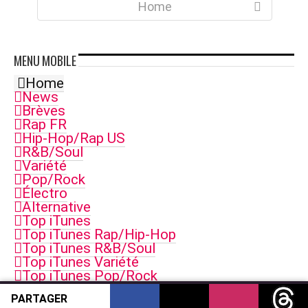
Home
MENU
MOBILE
Home
News
Brèves
Rap FR
Hip-Hop/Rap US
R&B/Soul
Variété
Pop/Rock
Électro
Alternative
Top iTunes
Top iTunes Rap/Hip-Hop
Top iTunes R&B/Soul
Top iTunes Variété
Top iTunes Pop/Rock
Top iTunes Electro
PARTAGER
Top iTunes Singles