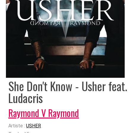
She Don't Know - Usher feat.
Ludacris
Raymond V Raymond
Artiste :
USHER