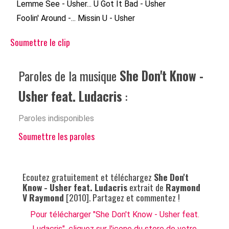
Lemme See - Usher...
U Got It Bad - Usher
Foolin' Around -...
Missin U - Usher
Soumettre le clip
Paroles de la musique
She Don't Know -
Usher feat. Ludacris
:
Paroles indisponibles
Soumettre les paroles
Ecoutez gratuitement et téléchargez
She Don't
Know - Usher feat. Ludacris
extrait de
Raymond
V Raymond
[2010]. Partagez et commentez !
Pour télécharger "She Don't Know - Usher feat.
Ludacris", cliquez sur l'icone du store de votre