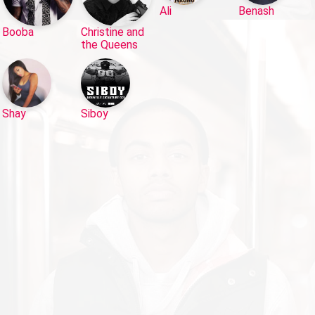
Ali
Benash
Booba
Christine and
the Queens
Shay
Siboy