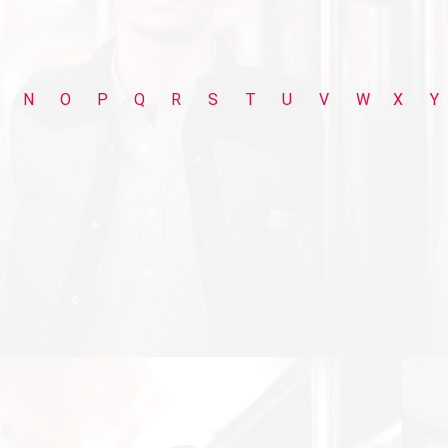
N
O
P
Q
R
S
T
U
V
W
X
Y