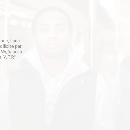
oncé, Lana
llicité par
 Night
sorti
 “A.T.R”