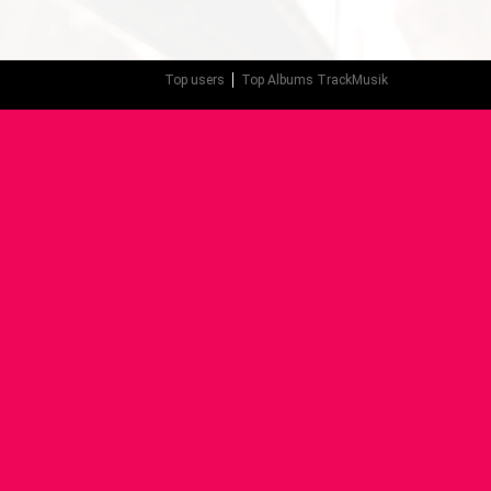
Top users
Top Albums TrackMusik