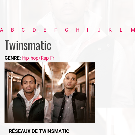
A
B
C
D
E
F
G
H
I
J
K
L
M
Twinsmatic
GENRE:
Hip-hop/Rap Fr
RÉSEAUX DE TWINSMATIC