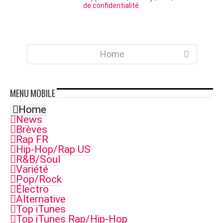
de confidentialité
.
Home
MENU
MOBILE
Home
News
Brèves
Rap FR
Hip-Hop/Rap US
R&B/Soul
Variété
Pop/Rock
Électro
Alternative
Top iTunes
Top iTunes Rap/Hip-Hop