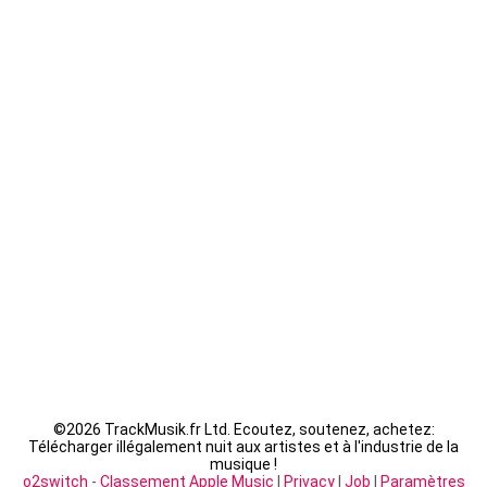
Kaaris - byakugan
Guizmo - La Tanière
Seth Gueko - Saint-Sauveur
Fally Ipupa - XX
LACRIM - Cipriani
©
2026 TrackMusik.fr Ltd. Ecoutez, soutenez, achetez:
Télécharger illégalement nuit aux artistes et à l'industrie de la
musique !
o2switch
-
Classement Apple Music
|
Privacy
|
Job
|
Paramètres