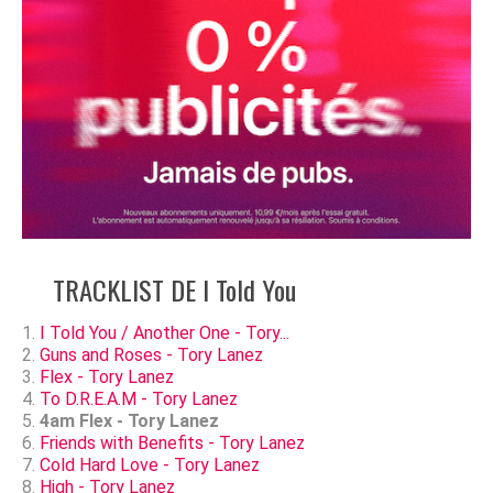
TRACKLIST DE I Told You
I Told You / Another One - Tory...
Guns and Roses - Tory Lanez
Flex - Tory Lanez
To D.R.E.A.M - Tory Lanez
4am Flex - Tory Lanez
Friends with Benefits - Tory Lanez
Cold Hard Love - Tory Lanez
High - Tory Lanez