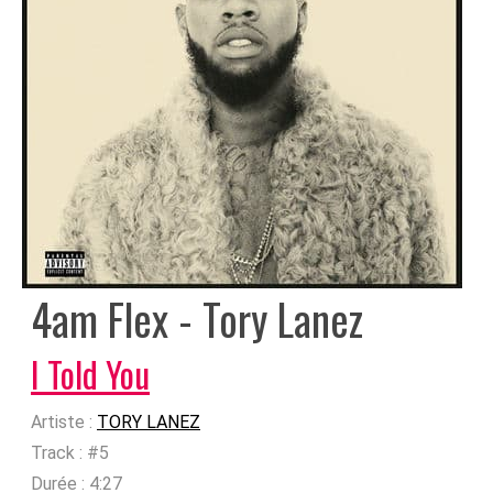
4am Flex - Tory Lanez
I Told You
Artiste :
TORY LANEZ
Track :
#5
Durée :
4:27