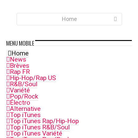
Home
MENU
MOBILE
Home
News
Brèves
Rap FR
Hip-Hop/Rap US
R&B/Soul
Variété
Pop/Rock
Électro
Alternative
Top iTunes
Top iTunes Rap/Hip-Hop
Top iTunes R&B/Soul
Top iTunes Variété