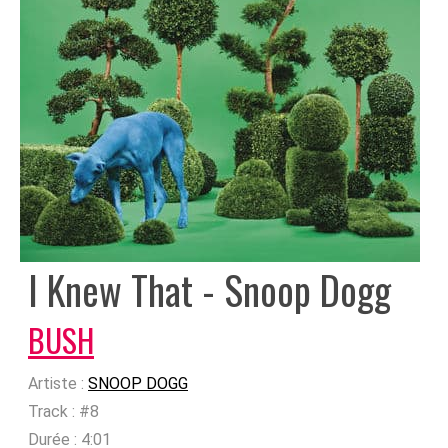
I Knew That - Snoop Dogg
BUSH
Artiste :
SNOOP DOGG
Track :
#8
Durée :
4:01