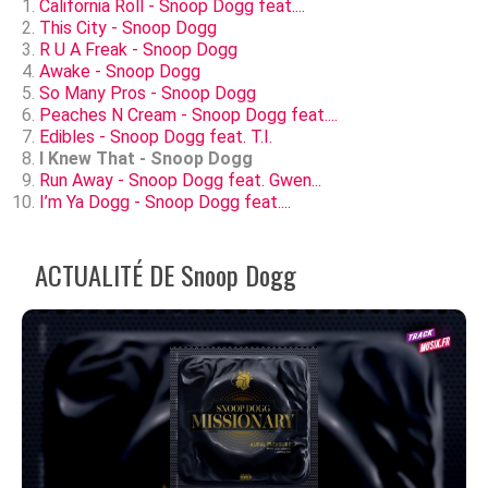
California Roll - Snoop Dogg feat....
This City - Snoop Dogg
R U A Freak - Snoop Dogg
Awake - Snoop Dogg
So Many Pros - Snoop Dogg
Peaches N Cream - Snoop Dogg feat....
Edibles - Snoop Dogg feat. T.I.
I Knew That - Snoop Dogg
Run Away - Snoop Dogg feat. Gwen...
I’m Ya Dogg - Snoop Dogg feat....
ACTUALITÉ DE Snoop Dogg