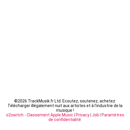
Guizmo - La Tanière
Seth Gueko - Saint-Sauveur
Fally Ipupa - XX
LACRIM - Cipriani
©
2026 TrackMusik.fr Ltd. Ecoutez, soutenez, achetez:
Télécharger illégalement nuit aux artistes et à l'industrie de la
musique !
o2switch
-
Classement Apple Music
|
Privacy
|
Job
|
Paramètres
de confidentialité
.