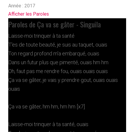
Année :
2017
Afficher les Paroles
Paroles de Ça va se gâter - Singuila
Laisse-moi trinquer à ta santé
T'es de toute beauté, je suis au taquet, ouais
Ton regard profond m'a embarqué, ouais
Dans un futur plus que pimenté, ouais hm hm
Oh, faut pas me rendre fou, ouais ouais ouais
Ça va se gâter, je vais y prendre gout, ouais ouais
ouais
Ça va se gâter, hm hm, hm hm [x7]
Laisse-moi trinquer à ta santé, ouais