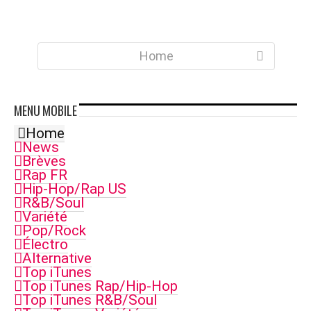
Home
MENU
MOBILE
Home
News
Brèves
Rap FR
Hip-Hop/Rap US
R&B/Soul
Variété
Pop/Rock
Électro
Alternative
Top iTunes
Top iTunes Rap/Hip-Hop
Top iTunes R&B/Soul