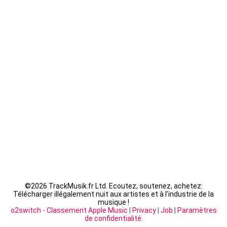
Guizmo - La Tanière
Seth Gueko - Saint-Sauveur
Fally Ipupa - XX
LACRIM - Cipriani
©
2026 TrackMusik.fr Ltd. Ecoutez, soutenez, achetez:
Télécharger illégalement nuit aux artistes et à l'industrie de la
musique !
o2switch
-
Classement Apple Music
|
Privacy
|
Job
|
Paramètres
de confidentialité
.