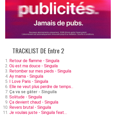
TRACKLIST DE Entre 2
Retour de flamme - Singuila
Où est ma douce - Singuila
Retomber sur mes pieds - Singuila
Ay mama - Singuila
I Love Paris - Singuila
Elle ne veut plus perdre de temps...
Ça va se gâter - Singuila
Solitude - Singuila
Ça devient chaud - Singuila
Revers brutal - Singuila
Je voulais juste - Singuila feat....