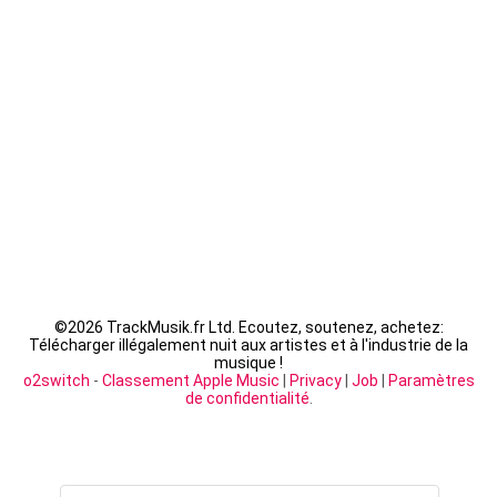
Fally Ipupa - XX
LACRIM - Cipriani
©
2026 TrackMusik.fr Ltd. Ecoutez, soutenez, achetez:
Télécharger illégalement nuit aux artistes et à l'industrie de la
musique !
o2switch
-
Classement Apple Music
|
Privacy
|
Job
|
Paramètres
de confidentialité
.