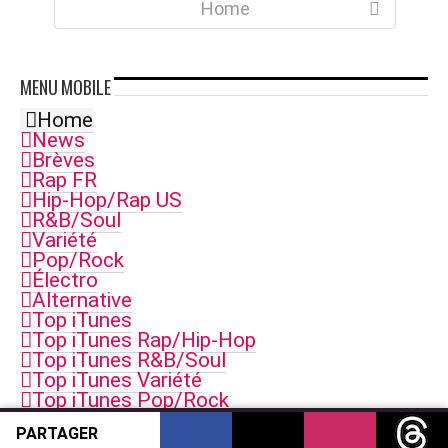
Home
MENU
MOBILE
Home
News
Brèves
Rap FR
Hip-Hop/Rap US
R&B/Soul
Variété
Pop/Rock
Électro
Alternative
Top iTunes
Top iTunes Rap/Hip-Hop
Top iTunes R&B/Soul
Top iTunes Variété
Top iTunes Pop/Rock
Top iTunes Electro
PARTAGER
Top iTunes Singles