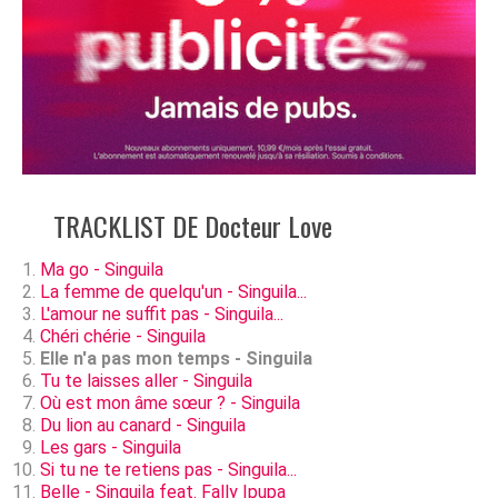
TRACKLIST DE Docteur Love
Ma go - Singuila
La femme de quelqu'un - Singuila...
L'amour ne suffit pas - Singuila...
Chéri chérie - Singuila
Elle n'a pas mon temps - Singuila
Tu te laisses aller - Singuila
Où est mon âme sœur ? - Singuila
Du lion au canard - Singuila
Les gars - Singuila
Si tu ne te retiens pas - Singuila...
Belle - Singuila feat. Fally Ipupa