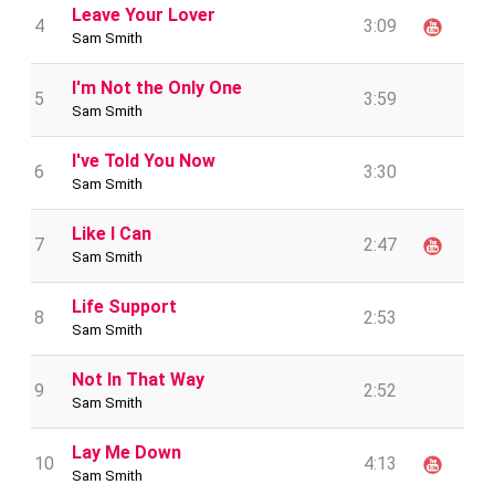
Leave Your Lover
4
3:09
Sam Smith
I'm Not the Only One
5
3:59
Sam Smith
I've Told You Now
6
3:30
Sam Smith
Like I Can
7
2:47
Sam Smith
Life Support
8
2:53
Sam Smith
Not In That Way
9
2:52
Sam Smith
Lay Me Down
10
4:13
Sam Smith