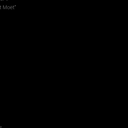
t Moët"
s