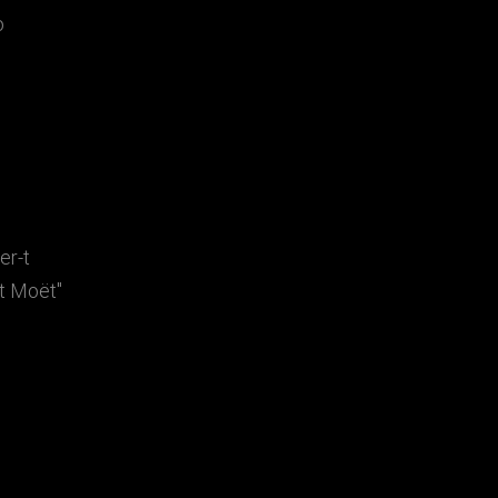
o
er-t
t Moët"