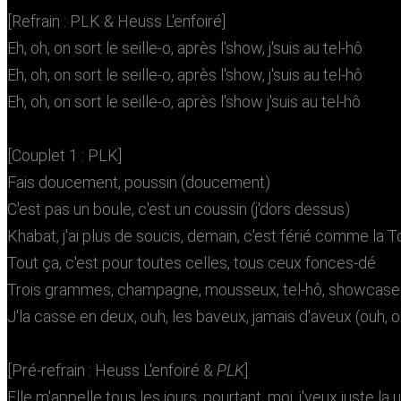
[Refrain : PLK & Heuss L'enfoiré]
Eh, oh, on sort le seille-o, après l'show, j'suis au tel-hô
Eh, oh, on sort le seille-o, après l'show, j'suis au tel-hô
Eh, oh, on sort le seille-o, après l'show j'suis au tel-hô
[Couplet 1 : PLK]
Fais doucement, poussin (doucement)
C'est pas un boule, c'est un coussin (j'dors dessus)
Khabat, j'ai plus de soucis, demain, c'est férié comme la T
Tout ça, c'est pour toutes celles, tous ceux fonces-dé
Trois grammes, champagne, mousseux, tel-hô, showcase
J'la casse en deux, ouh, les baveux, jamais d'aveux (ouh, o
[Pré-refrain : Heuss L'enfoiré &
PLK
]
Elle m'appelle tous les jours, pourtant, moi, j'veux juste la u