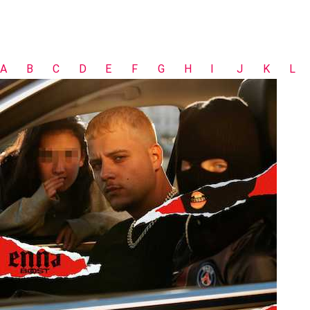
A
B
C
D
E
F
G
H
I
J
K
L