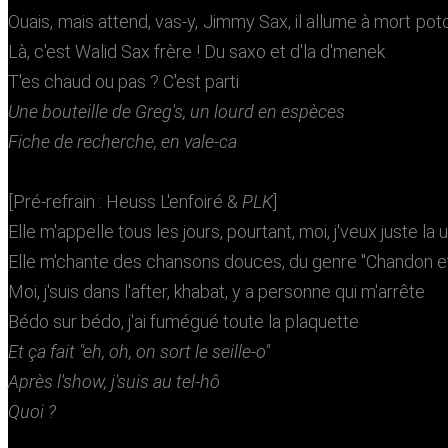
Ouais, mais attend, vas-y, Jimmy Sax, il allume à mort pot
Là, c'est Walid Sax frère ! Du saxo et d'la d'menek
T'es chaud ou pas ? C'est parti
Une bouteille de Greg's, un lourd en espèces
Fiche de recherche, en vale-ca
[Pré-refrain : Heuss L'enfoiré &
PLK
]
Elle m'appelle tous les jours, pourtant, moi, j'veux juste la u
Elle m'chante des chansons douces, du genre "Chandon e
Moi, j'suis dans l'after, khabat, y a personne qui m'arrête
Bédo sur bédo, j'ai fumégué toute la plaquette
Et ça fait "eh, oh, on sort le seille-o"
Après l'show, j'suis au tel-hô
Quoi ?