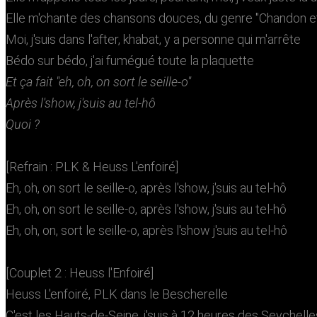
Elle m'chante des chansons douces, du genre "Chandon e
Moi, j'suis dans l'after, khabat, y a personne qui m'arrête
Bédo sur bédo, j'ai fumégué toute la plaquette
Et ça fait "eh, oh, on sort le seille-o"
Après l'show, j'suis au tel-hô
Quoi ?
[Refrain : PLK & Heuss L'enfoiré]
Eh, oh, on sort le seille-o, après l'show, j'suis au tel-hô
Eh, oh, on sort le seille-o, après l'show, j'suis au tel-hô
Eh, oh, on, sort le seille-o, après l'show j'suis au tel-hô
[Couplet 2 : Heuss l'Enfoiré]
Heuss L'enfoiré, PLK dans le Bescherelle
C'est les Hauts-de-Seine, j'suis à 12 heures des Seychelle