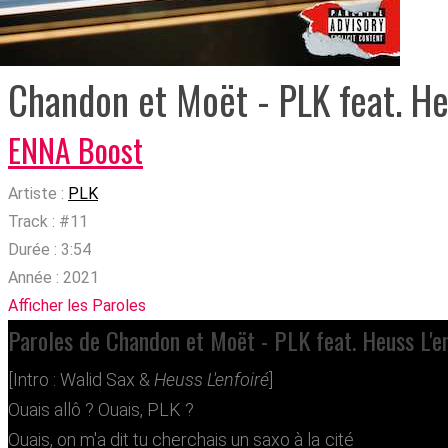
Chandon et Moët - PLK feat. He
ENNA Boost
Artiste :
PLK
Track :
#11
Durée :
3:54
Année :
2021
Afficher les Paroles
Paroles de Chandon et Moët - PLK feat. Heuss L'e
[Intro : Walid Sax &
Heuss L'enfoiré
]
Ouais allô ? Ouais, PLK ?
Ouais, on m'a dit tu cherchais un saxo à la cité