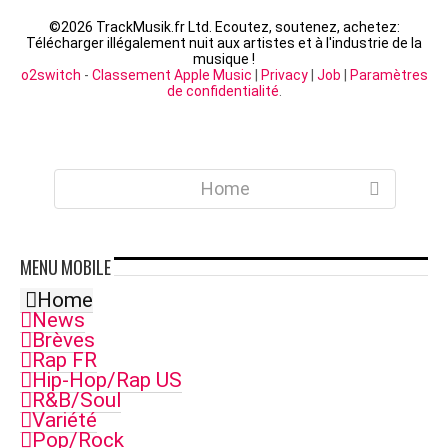
©
2026 TrackMusik.fr Ltd. Ecoutez, soutenez, achetez:
Télécharger illégalement nuit aux artistes et à l'industrie de la
musique !
o2switch
-
Classement Apple Music
|
Privacy
|
Job
|
Paramètres
de confidentialité
.
Home
MENU
MOBILE
Home
News
Brèves
Rap FR
Hip-Hop/Rap US
R&B/Soul
Variété
Pop/Rock