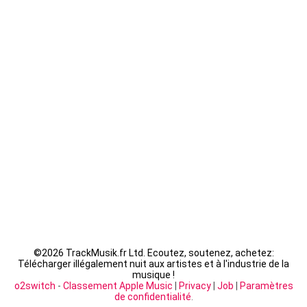
Guizmo - La Tanière
Seth Gueko - Saint-Sauveur
Fally Ipupa - XX
LACRIM - Cipriani
©
2026 TrackMusik.fr Ltd. Ecoutez, soutenez, achetez:
Télécharger illégalement nuit aux artistes et à l'industrie de la
musique !
o2switch
-
Classement Apple Music
|
Privacy
|
Job
|
Paramètres
de confidentialité
.