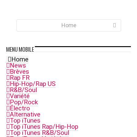
Home
MENU
MOBILE
Home
News
Brèves
Rap FR
Hip-Hop/Rap US
R&B/Soul
Variété
Pop/Rock
Électro
Alternative
Top iTunes
Top iTunes Rap/Hip-Hop
Top iTunes R&B/Soul