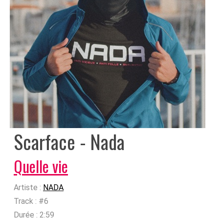
Scarface - Nada
Quelle vie
Artiste :
NADA
Track :
#6
Durée :
2:59