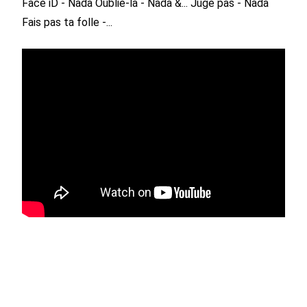
Face iD - Nada
Oublie-la - Nada &...
Juge pas - Nada
Fais pas ta folle -...