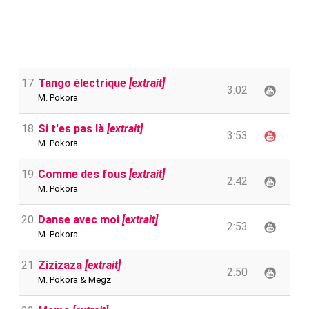
17
Tango électrique
[extrait]
3:02
M. Pokora
18
Si t'es pas là
[extrait]
3:53
M. Pokora
19
Comme des fous
[extrait]
2:42
M. Pokora
20
Danse avec moi
[extrait]
2:53
M. Pokora
21
Zizizaza
[extrait]
2:50
M. Pokora & Megz