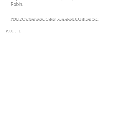
Robin.
M2THEP Entertainment & TF1 Musique un label de TF1 Entertainment
PUBLICITÉ