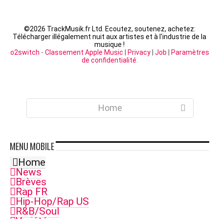
©
2026 TrackMusik.fr Ltd. Ecoutez, soutenez, achetez:
Télécharger illégalement nuit aux artistes et à l'industrie de la
musique !
o2switch
-
Classement Apple Music
|
Privacy
|
Job
|
Paramètres
de confidentialité
.
Home
MENU
MOBILE
Home
News
Brèves
Rap FR
Hip-Hop/Rap US
R&B/Soul