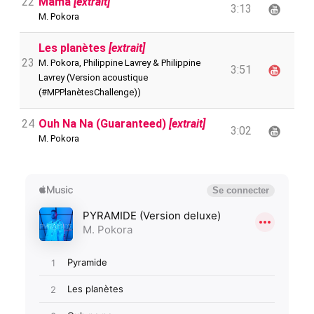
22
Mama
[extrait]
3:13
M. Pokora
Les planètes
[extrait]
23
M. Pokora, Philippine Lavrey & Philippine
3:51
Lavrey (Version acoustique
(#MPPlanètesChallenge))
24
Ouh Na Na (Guaranteed)
[extrait]
3:02
M. Pokora