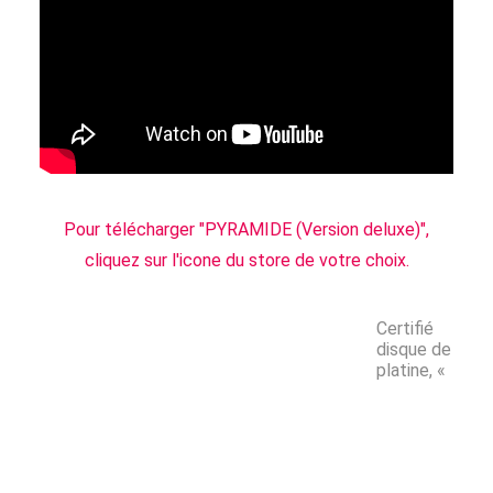
Pour télécharger "PYRAMIDE (Version deluxe)",
cliquez sur l'icone du store de votre choix.
Certifié
disque de
platine, «