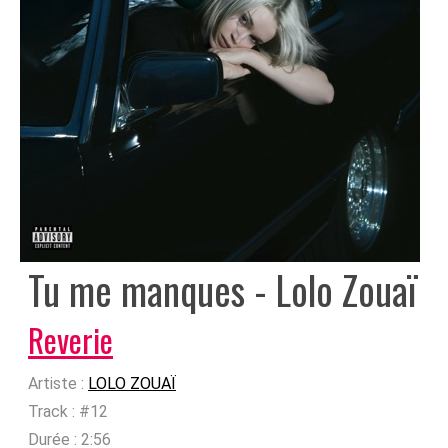
Tu me manques - Lolo Zouaï
Reverie
Artiste :
LOLO ZOUAÏ
Track :
#12
Durée :
2:56