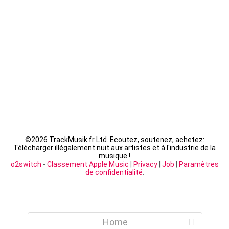
Fally Ipupa - XX
LACRIM - Cipriani
©
2026 TrackMusik.fr Ltd. Ecoutez, soutenez, achetez:
Télécharger illégalement nuit aux artistes et à l'industrie de la
musique !
o2switch
-
Classement Apple Music
|
Privacy
|
Job
|
Paramètres
de confidentialité
.
Home