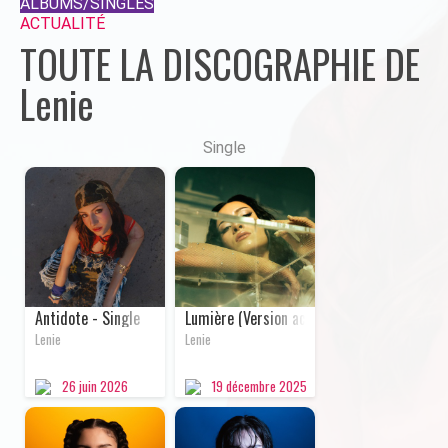
ALBUMS/SINGLES
ACTUALITÉ
TOUTE LA DISCOGRAPHIE DE
Lenie
Single
SINGLE
SINGLE
Antidote - Single
Lumière (Version acoustique) - Single
Lenie
Lenie
26 juin
2026
19 décembre
2025
SINGLE
SINGLE