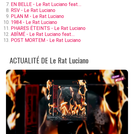
EN BELLE - Le Rat Luciano feat....
RSV - Le Rat Luciano
PLAN M - Le Rat Luciano
1984 - Le Rat Luciano
PHARES ÉTEINTS - Le Rat Luciano
ABÎMÉ - Le Rat Luciano feat....
POST MORTEM - Le Rat Luciano
ACTUALITÉ DE Le Rat Luciano