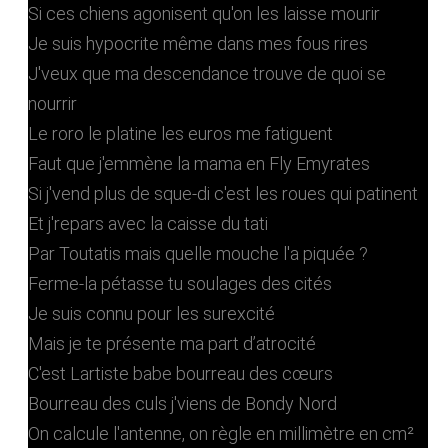
Si ces chiens agonisent qu'on les laisse mourir
Je suis hypocrite même dans mes fous rires
J'veux que ma descendance trouve de quoi se
nourrir
Le roro le platine les euros me fatiguent
Faut que j'emmène la mama en Fly Emyrates
Si j'vend plus de sque-di c'est les roues qui patinent
Et j'repars avec la caisse du tati
Par Toutatis mais quelle mouche l'a piquée ?
Ferme-la pétasse tu soulages des cités
Je suis connu pour les surexcité
Mais je te présente ma part d’atrocité
C'est Lartiste babe bourreau des cœurs
Bourreau des culs j'viens de Bondy Nord
On calcule l'antenne, on règle en millimètre en cm²