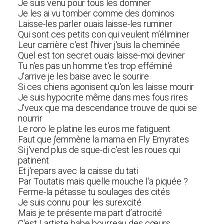
Je suis venu pour tous les dominer
Je les ai vu tomber comme des dominos
Laisse-les parler ouais laisse-les ruminer
Qui sont ces petits con qui veulent m’éliminer
Leur carrière c'est l'hiver j'suis la cheminée
Quel est ton secret ouais laisse-moi deviner
Tu n'es pas un homme t'es trop efféminé
J'arrive je les baise avec le sourire
Si ces chiens agonisent qu'on les laisse mourir
Je suis hypocrite même dans mes fous rires
J'veux que ma descendance trouve de quoi se
nourrir
Le roro le platine les euros me fatiguent
Faut que j'emmène la mama en Fly Emyrates
Si j'vend plus de sque-di c'est les roues qui
patinent
Et j'repars avec la caisse du tati
Par Toutatis mais quelle mouche l'a piquée ?
Ferme-la pétasse tu soulages des cités
Je suis connu pour les surexcité
Mais je te présente ma part d’atrocité
C'est Lartiste babe bourreau des cœurs