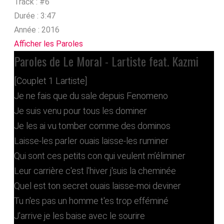
Track :
#6
Durée :
3:47
Année :
2016
Afficher les Paroles
Paroles de Le Moral - Lartiste feat. Kazmi
[Couplet 1 Lartiste]
Je ne fais que du sale depuis Fenomeno
Je suis venu pour tous les dominer
Je les ai vu tomber comme des dominos
Laisse-les parler ouais laisse-les ruminer
Qui sont ces petits con qui veulent m’éliminer
Leur carrière c'est l'hiver j'suis la cheminée
Quel est ton secret ouais laisse-moi deviner
Tu n'es pas un homme t'es trop efféminé
J'arrive je les baise avec le sourire