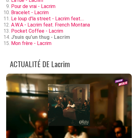
La rue - Lacrim
Pour de vrai - Lacrim
Bracelet - Lacrim
Le loup d'la street - Lacrim feat....
A.W.A - Lacrim feat. French Montana
Pocket Coffee - Lacrim
J’suis qu’un thug - Lacrim
Mon frère - Lacrim
ACTUALITÉ DE Lacrim