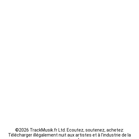
Kaaris - byakugan
Guizmo - La Tanière
Seth Gueko - Saint-Sauveur
Fally Ipupa - XX
LACRIM - Cipriani
©
2026 TrackMusik.fr Ltd. Ecoutez, soutenez, achetez:
Télécharger illégalement nuit aux artistes et à l'industrie de la