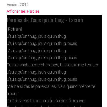
Année :
2014
Afficher les Paroles
Paroles de J’suis qu’un thug - Lacrim
[Refrain]
J'suis qu'un thug, j'suis qu'un thug
J'suis qu'un thug, j'suis qu'un thug, ouais
J'suis qu'un thug, j'suis qu'un thug
J'suis qu'un thug, j'suis qu'un thug, ouais
Tu fais shab tu me cherches, tu sais où me trouver
J'suis qu'un thug, j'suis qu'un thug
J'suis qu'un thug, j'suis qu'un thug, ouais
Même si t'as le pare-balles j'vais quand même te
trouer
D'où je viens tu connais, je n'ai rien à prouver