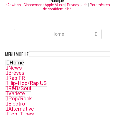
musique !
o2switch
-
Classement Apple Music
|
Privacy
|
Job
|
Paramètres
de confidentialité
.
Home
MENU
MOBILE
Home
News
Brèves
Rap FR
Hip-Hop/Rap US
R&B/Soul
Variété
Pop/Rock
Électro
Alternative
Top iTunes