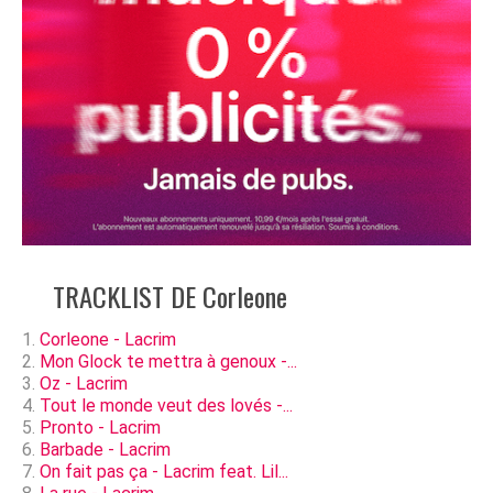
TRACKLIST DE Corleone
Corleone - Lacrim
Mon Glock te mettra à genoux -...
Oz - Lacrim
Tout le monde veut des lovés -...
Pronto - Lacrim
Barbade - Lacrim
On fait pas ça - Lacrim feat. Lil...