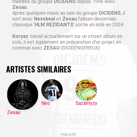
membre du groupe
DICIDENS
depuis 1996 avec
Zesau
.
Après quelques maxis au sein du groupe
DICIDENS
, il
sort avec
Nessbeal
et
Zesau
l'album desormais
classique '
HLM REZIDANTS
' sortie en indé en 2004.
Koryaz
travail actuellement sur un street album en
solo, il est également en préparation d'un projet en
commun avec
ZESAU
(DICIDENGEREUX)
.
ARTISTES SIMILAIRES
Niro
Sazamyzy
Zesau
PUBLICITÉ