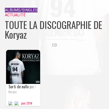
ALBUMS/SINGLES
ACTUALITÉ
TOUTE LA DISCOGRAPHIE DE
Koryaz
CD
ALBUM
Sorti de nulle part
Koryaz
juin
2014