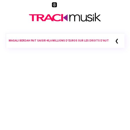
❮
« CAPUCHE » VS « FASHION DESIGNA » : HELENA AU CŒUR D’UNE ACCUSATION DE PLAGIAT