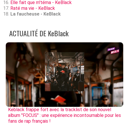
Elle fait que m'téma - KeBlack
Raté ma vie - KeBlack
La faucheuse - KeBlack
ACTUALITÉ DE KeBlack
Keblack frappe fort avec la tracklist de son nouvel
album ''FOCUS'' : une expérience incontournable pour les
fans de rap français !