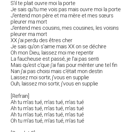
S'il te plait ouvre moi la porte
Je sais qu'tu me vois pas mais ouvre moi la porte
J'entend mon père et ma mère et mes sœurs
pleurer ma mort
J'entend mes cousins, mes cousines, les voisins
pleurer ma mort
XX j'ai perdu des êtres cher
Je sais qu'on s'aime mais XX on se déchire
Oh mon Dieu, laissez moi me repentir
La faucheuse est passé, je l'ai pas senti
Mais qu'est c'que j'ai fais pour mériter une tel fin
Nan j'ai pas choisi mais c'était mon destin
Laissez moi sortir, j'vous en supplie
Ouh, laissez moi sortir, j'vous en supplie
[Refrain]
Ah tu m'as tué, m'as tué, m'as tué
Ah tu m'as tué, m'as tué, m'as tué
Ah tu m'as tué, m'as tué, m'as tué
Oh tu m'as tué, m'as tué, m'as tué