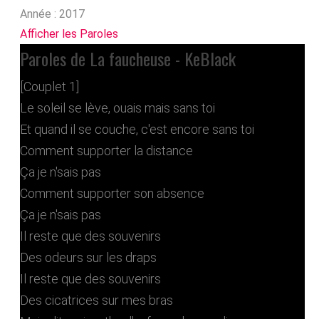
Année :
2017
Afficher les Paroles
Paroles de La faucheuse - KeBlack
[Couplet 1]
Le soleil se lève, ouais mais sans toi
Et quand il se couche, c'est encore sans toi
Comment supporter la distance
Ça je n'sais pas
Comment supporter son absence
Ça je n'sais pas
Il reste que des souvenirs
Des odeurs sur les draps
Il reste que des souvenirs
Des cicatrices sur mes bras