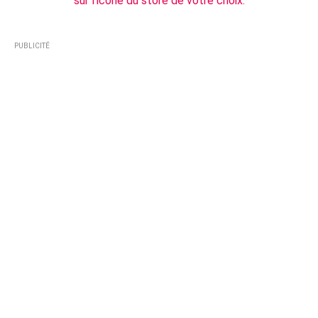
sur l'icone du store de votre choix.
PUBLICITÉ