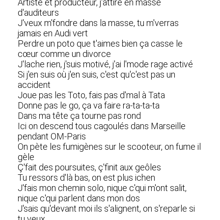
Artiste et producteur, j'attire en masse
d'auditeurs
J'veux m'fondre dans la masse, tu m'verras
jamais en Audi vert
Perdre un poto que t'aimes bien ça casse le
cœur comme un divorce
J'lache rien, j'suis motivé, j'ai l'mode rage activé
Si j'en suis où j'en suis, c'est qu'c'est pas un
accident
Joue pas les Toto, fais pas d'mal à Tata
Donne pas le go, ça va faire ra-ta-ta-ta
Dans ma tête ça tourne pas rond
Ici on descеnd tous cagoulés dans Marseille
pendant OM-Paris
On pètе les fumigènes sur le scooteur, on fume il
gèle
Ç'fait des poursuites, ç'finit aux geôles
Tu ressors d'là bas, on est plus ichen
J'fais mon chemin solo, nique c'qui m'ont salit,
nique c'qui parlent dans mon dos
J'sais qu'devant moi ils s'alignent, on s'reparle si
tu veux