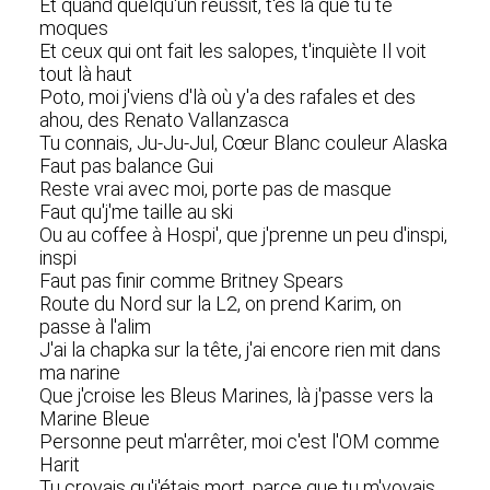
Et quand quelqu'un réussit, t'es là que tu te
moques
Et ceux qui ont fait les salopes, t'inquiète Il voit
tout là haut
Poto, moi j'viens d'là où y'a des rafales et des
ahou, des Renato Vallanzasca
Tu connais, Ju-Ju-Jul, Cœur Blanc couleur Alaska
Faut pas balance Gui
Reste vrai avec moi, porte pas de masque
Faut qu'j'me taille au ski
Ou au coffee à Hospi', que j'prenne un peu d'inspi,
inspi
Faut pas finir comme Britney Spears
Route du Nord sur la L2, on prend Karim, on
passe à l'alim
J'ai la chapka sur la tête, j'ai encore rien mit dans
ma narine
Que j'croise les Bleus Marines, là j'passe vers la
Marine Bleue
Personne peut m'arrêter, moi c'est l'OM comme
Harit
Tu croyais qu'j'étais mort, parce que tu m'voyais