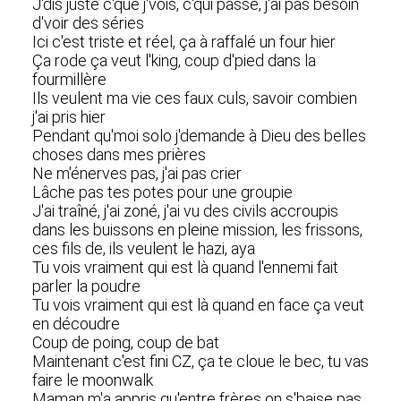
J'dis juste c'que j'vois, c'qui passe, j'ai pas besoin
d'voir des séries
Ici c'est triste et réel, ça à raffalé un four hier
Ça rode ça veut l'king, coup d'pied dans la
fourmillère
Ils veulent ma vie ces faux culs, savoir combien
j'ai pris hier
Pendant qu'moi solo j'demande à Dieu des belles
choses dans mes prières
Ne m'énerves pas, j'ai pas crier
Lâche pas tes potes pour une groupie
J'ai traîné, j'ai zoné, j'ai vu des civils accroupis
dans les buissons en pleine mission, les frissons,
ces fils de, ils veulent le hazi, aya
Tu vois vraiment qui est là quand l'ennemi fait
parler la poudre
Tu vois vraiment qui est là quand en face ça veut
en découdre
Coup de poing, coup de bat
Maintenant c'est fini CZ, ça te cloue le bec, tu vas
faire le moonwalk
Maman m'a appris qu'entre frères on s'baise pas,