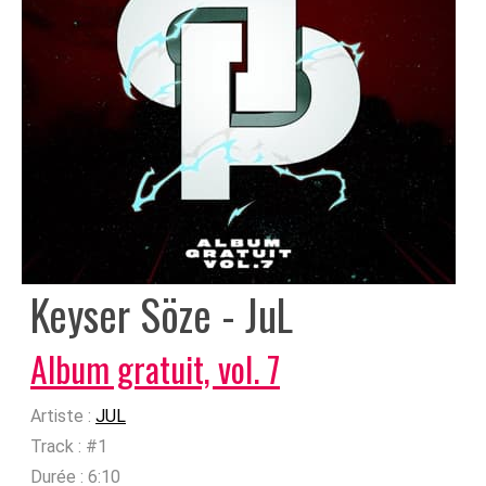
Keyser Söze - JuL
Album gratuit, vol. 7
Artiste :
JUL
Track :
#1
Durée :
6:10