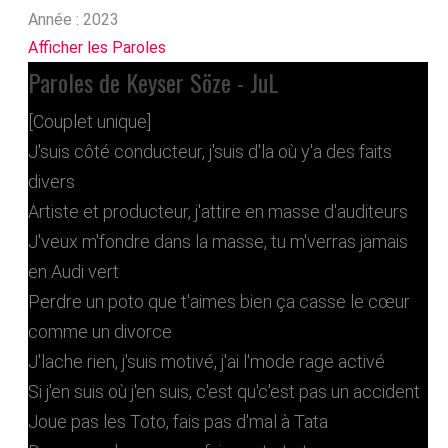
Année :
2023
Afficher les Paroles
Paroles de Keyser Söze - JuL
[Couplet unique]
J'suis côté conducteur, j'suis d'la où y'a des faits
divers
Artiste et producteur, j'attire en masse d'auditeurs
J'veux m'fondre dans la masse, tu m'verras jamais
en Audi vert
Perdre un poto que t'aimes bien ça casse le cœur
comme un divorce
J'lache rien, j'suis motivé, j'ai l'mode rage activé
Si j'en suis où j'en suis, c'est qu'c'est pas un accident
Joue pas les Toto, fais pas d'mal à Tata