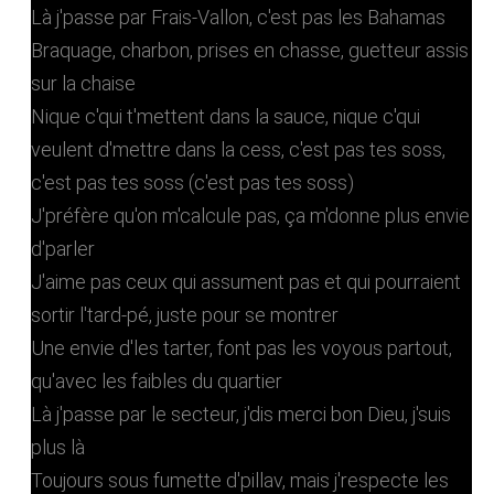
Là j'passe par Frais-Vallon, c'est pas les Bahamas
Braquage, charbon, prises en chasse, guetteur assis
sur la chaise
Nique c'qui t'mettent dans la sauce, nique c'qui
veulent d'mettre dans la cess, c'est pas tes soss,
c'est pas tes soss (c'est pas tes soss)
J'préfère qu'on m'calcule pas, ça m'donne plus envie
d'parler
J'aime pas ceux qui assument pas et qui pourraient
sortir l'tard-pé, juste pour se montrer
Une envie d'les tarter, font pas les voyous partout,
qu'avec les faibles du quartier
Là j'passe par le secteur, j'dis merci bon Dieu, j'suis
plus là
Toujours sous fumette d'pillav, mais j'respecte les