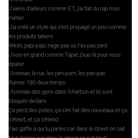
J'viens d'ailleurs comme E.T., j'ai fait du rap mon
métier
J'ai créé un style qui s'est propagé un peu comme
les produits laitiers
Wesh, papi-papi, nage pas où t'as pas pied
J'vois en grand comme Tapie, j'suis là pour vous
épater
J'connais la rue, les pim-pom, les pan-pan
Runner 180 deux-temps
J'connais des gens dans l'charbon et ils sont
bloqués dedans
Ça perd des potes, ça s'en fait des nouveaux et ça
s'éteint, et ça s'étend
Fais gaffe à qui tu parles car dans la street on sait
tout (parles car dans la street on sait tout)