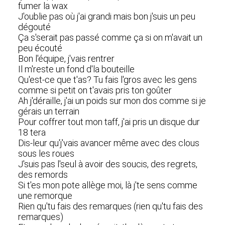
fumer la wax
J'oublie pas où j'ai grandi mais bon j'suis un peu
dégouté
Ça s'serait pas passé comme ça si on m'avait un
peu écouté
Bon l'équipe, j'vais rentrer
Il m'reste un fond d'la bouteille
Qu'est-ce que t'as? Tu fais l'gros avec les gens
comme si petit on t'avais pris ton goûter
Ah j'déraille, j'ai un poids sur mon dos comme si je
gérais un terrain
Pour coffrer tout mon taff, j'ai pris un disque dur
18 tera
Dis-leur qu'j'vais avancer même avec des clous
sous les roues
J'suis pas l'seul à avoir des soucis, des regrets,
des remords
Si t'es mon pote allège moi, là j'te sens comme
une remorque
Rien qu'tu fais des remarques (rien qu'tu fais des
remarques)