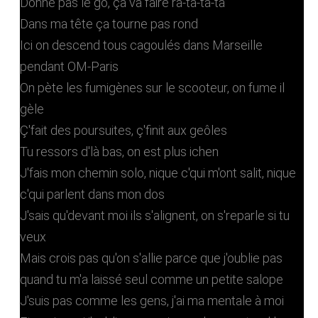
Donne pas le go, ça va faire ra-ta-ta-ta
Dans ma tête ça tourne pas rond
Ici on descеnd tous cagoulés dans Marseille
pendant OM-Paris
On pètе les fumigènes sur le scooteur, on fume il
gèle
Ç'fait des poursuites, ç'finit aux geôles
Tu ressors d'là bas, on est plus ichen
J'fais mon chemin solo, nique c'qui m'ont salit, nique
c'qui parlent dans mon dos
J'sais qu'devant moi ils s'alignent, on s'reparle si tu
veux
Mais crois pas qu'on s'allie parce que j'oublie pas
quand tu m'a laissé seul comme un petite salope
J'suis pas comme les gens, j'ai ma mentale à moi