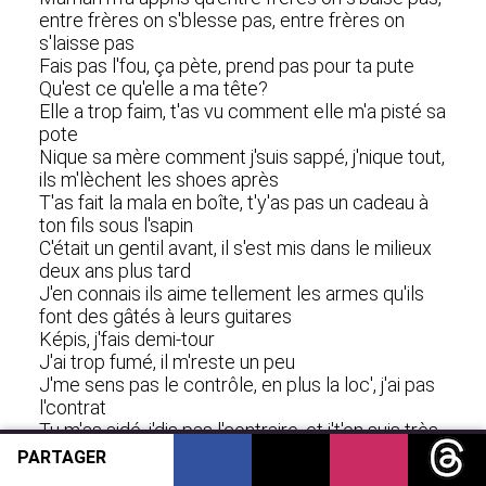
entre frères on s'blesse pas, entre frères on
s'laisse pas
Fais pas l'fou, ça pète, prend pas pour ta pute
Qu'est ce qu'elle a ma tête?
Elle a trop faim, t'as vu comment elle m'a pisté sa
pote
Nique sa mère comment j'suis sappé, j'nique tout,
ils m'lèchent les shoes après
T'as fait la mala en boîte, t'y'as pas un cadeau à
ton fils sous l'sapin
C'était un gentil avant, il s'est mis dans le milieux
deux ans plus tard
J'en connais ils aime tellement les armes qu'ils
font des gâtés à leurs guitares
Képis, j'fais demi-tour
J'ai trop fumé, il m'reste un peu
J'me sens pas le contrôle, en plus la loc', j'ai pas
l'contrat
Tu m'as aidé, j'dis pas l'contraire, et j't'en suis très
reconnaissant
PARTAGER
J'te jure j'ai pas compris quand toi tu m'la rendue