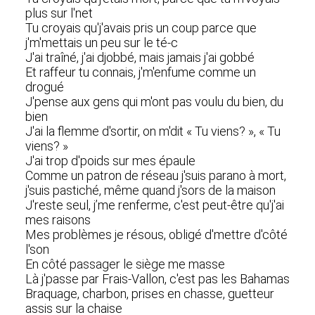
plus sur l'net
Tu croyais qu'j'avais pris un coup parce que
j'm'mettais un peu sur le té-c
J'ai traîné, j'ai djobbé, mais jamais j'ai gobbé
Et raffeur tu connais, j'm'enfume comme un
drogué
J'pense aux gens qui m'ont pas voulu du bien, du
bien
J'ai la flemme d'sortir, on m'dit « Tu viens? », « Tu
viens? »
J'ai trop d'poids sur mes épaule
Comme un patron de réseau j'suis parano à mort,
j'suis pastiché, même quand j'sors de la maison
J'reste seul, j’me renferme, c'est peut-être qu'j'ai
mes raisons
Mes problèmes je résous, obligé d'mettre d'côté
l'son
En côté passager le siège me masse
Là j'passe par Frais-Vallon, c'est pas les Bahamas
Braquage, charbon, prises en chasse, guetteur
assis sur la chaise