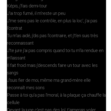
Képis, j'fais demi-tour
J'ai trop fumé, il m'reste un peu
J'me sens pas le contrôle, en plus la loc', j'ai pas
l'contrat
Tu m'as aidé, j'dis pas l'contraire, et j't'en suis très
reconnaissant
J'te jure j'ai pas compris quand toi tu m'la rendue en
m'laissant
Il fait froid mais j'descends faire un tour avec les
sangs
J'suis fier de moi, même ma grand-mère elle
reconnaît mes sons
Passe à toi qu'a pas l'moral, à la plaque ça chauffe la
cellule
Devant la juge c'est pas des lol, t'aimerais voler