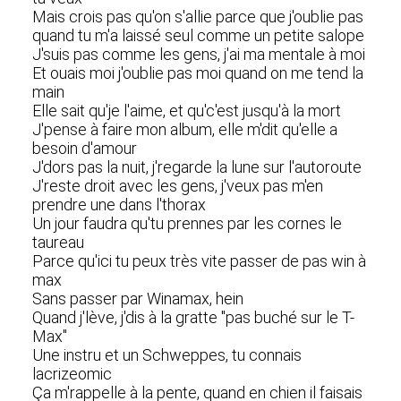
Mais crois pas qu'on s'allie parce que j'oublie pas
quand tu m'a laissé seul comme un petite salope
J'suis pas comme les gens, j'ai ma mentale à moi
Et ouais moi j'oublie pas moi quand on me tend la
main
Elle sait qu'je l'aime, et qu'c'est jusqu'à la mort
J'pense à faire mon album, elle m'dit qu'elle a
besoin d'amour
J'dors pas la nuit, j'regarde la lune sur l'autoroute
J'reste droit avec les gens, j'veux pas m'en
prendre une dans l'thorax
Un jour faudra qu'tu prennes par les cornes le
taureau
Parce qu'ici tu peux très vite passer de pas win à
max
Sans passer par Winamax, hein
Quand j'lève, j'dis à la gratte "pas buché sur le T-
Max"
Une instru et un Schweppes, tu connais
lacrizeomic
Ça m'rappelle à la pente, quand en chien il faisais