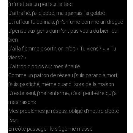
j'm'mettais un peu sur le té-c
J'ai traîné, j'ai djobbé, mais jamais j'ai gobbé
Et raffeur tu connais, j'm'enfume comme un drogué
J'pense aux gens qui m'ont pas voulu du bien, du
bien
J'ai la flemme d'sortir, on m'dit « Tu viens? », « Tu
viens? »
J'ai trop d'poids sur mes épaule
Comme un patron de réseau j'suis parano à mort,
j'suis pastiché, même quand j'sors de la maison
J'reste seul, j’me renferme, c'est peut-être qu'j'ai
mes raisons
Mes problèmes je résous, obligé d'mettre d'côté
l'son
En côté passager le siège me masse