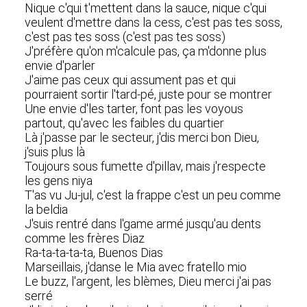
Nique c'qui t'mettent dans la sauce, nique c'qui
veulent d'mettre dans la cess, c'est pas tes soss,
c'est pas tes soss (c'est pas tes soss)
J'préfère qu'on m'calcule pas, ça m'donne plus
envie d'parler
J'aime pas ceux qui assument pas et qui
pourraient sortir l'tard-pé, juste pour se montrer
Une envie d'les tarter, font pas les voyous
partout, qu'avec les faibles du quartier
Là j'passe par le secteur, j'dis merci bon Dieu,
j'suis plus là
Toujours sous fumette d'pillav, mais j'respecte
les gens niya
T'as vu Ju-jul, c'est la frappe c'est un peu comme
la beldia
J'suis rentré dans l'game armé jusqu'au dents
comme les frères Diaz
Ra-ta-ta-ta-ta, Buenos Dias
Marseillais, j'danse le Mia avec fratello mio
Le buzz, l'argent, les blèmes, Dieu merci j'ai pas
serré