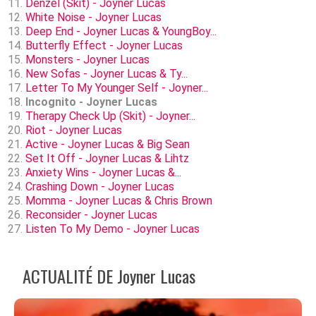
Denzel (Skit) - Joyner Lucas
White Noise - Joyner Lucas
Deep End - Joyner Lucas & YoungBoy...
Butterfly Effect - Joyner Lucas
Monsters - Joyner Lucas
New Sofas - Joyner Lucas & Ty...
Letter To My Younger Self - Joyner...
Incognito - Joyner Lucas
Therapy Check Up (Skit) - Joyner...
Riot - Joyner Lucas
Active - Joyner Lucas & Big Sean
Set It Off - Joyner Lucas & Lihtz
Anxiety Wins - Joyner Lucas &...
Crashing Down - Joyner Lucas
Momma - Joyner Lucas & Chris Brown
Reconsider - Joyner Lucas
Listen To My Demo - Joyner Lucas
ACTUALITÉ DE Joyner Lucas