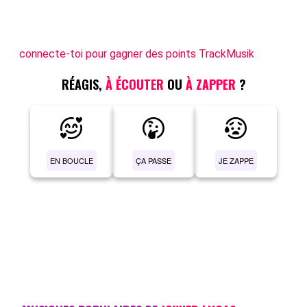
connecte-toi pour gagner des points TrackMusik
RÉAGIS,
À ÉCOUTER
OU
À ZAPPER
?
EN BOUCLE
ÇA PASSE
JE ZAPPE