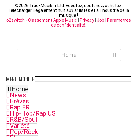
©
2026 TrackMusik.fr Ltd. Ecoutez, soutenez, achetez:
Télécharger illégalement nuit aux artistes et à l'industrie de la
musique !
o2switch
-
Classement Apple Music
|
Privacy
|
Job
|
Paramètres
de confidentialité
.
Home
MENU
MOBILE
Home
News
Brèves
Rap FR
Hip-Hop/Rap US
R&B/Soul
Variété
Pop/Rock